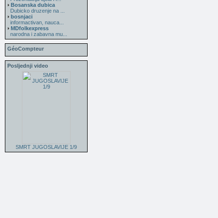
Bosanska dubica
Dubicko druzenje na ...
bosnjaci
informactivan, nauca...
MDfolkexpress
narodna i zabavna mu...
GéoCompteur
Posljednji video
SMRT JUGOSLAVIJE 1/9