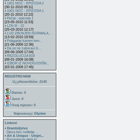
1001 NOĆ - EPIZODA 2
[30-11-2010 09:11]
1001 NOĆ - EPIZODA 1
[20-11-2010 12:22]
Pečat - epizoda 1
[23-05-2010 11:53]
LZN III - 12
[25-03-2010 12:17]
LUD ZBUNJEN NORMALA...
[13-02-2010 19:59]
Polaganje kamen tem...
[21-06-2009 12:36]
Da se ne zaboravi G...
[09-06-2009 17:04]
REZOLUCIJA 819
[08-01-2009 16:08]
IZBOR IZ NOVOGODIŠN...
[03-01-2009 17:45]
REGISTROVANI
U¿ytkowników: 2145
Danas: 0
Juce: 0
Ovaj mjesec:
0
Najnowszy:
Olyrien
Linkovi
Hraniteljstvo
Djeca bez roditelja ...
Art & Unique - Umjet...
Prezentacija djela H...