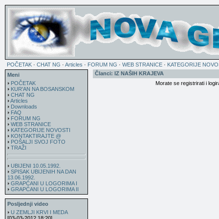
POČETAK
·
CHAT NG
·
Articles
·
FORUM NG
·
WEB STRANICE
·
KATEGORIJE NOVO
Članci: IZ NAŠIH KRAJEVA
Meni
POČETAK
Morate se registrirati i logi
KUR'AN NA BOSANSKOM
CHAT NG
Articles
Downloads
FAQ
FORUM NG
WEB STRANICE
KATEGORIJE NOVOSTI
KONTAKTIRAJTE @
POŠALJI SVOJ FOTO
TRAŽI
UBIJENI 10.05.1992.
SPISAK UBIJENIH NA DAN
13.06.1992.
GRAPĆANI U LOGORIMA I
GRAPĆANI U LOGORIMA II
Posljednji video
U ZEMLJI KRVI I MEDA
[03-03-2012 18:20]