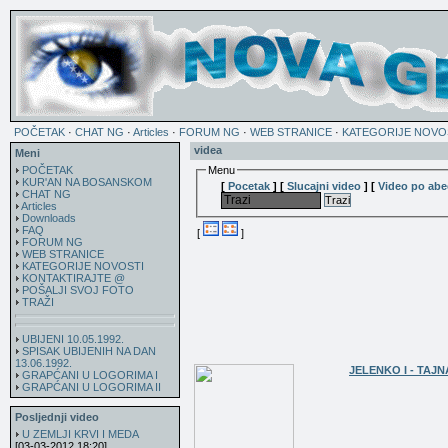
POČETAK
·
CHAT NG
·
Articles
·
FORUM NG
·
WEB STRANICE
·
KATEGORIJE NOVO
videa
Meni
POČETAK
Menu
KUR'AN NA BOSANSKOM
[
Pocetak
]
[
Slucajni video
]
[
Video po abe
CHAT NG
Trazi
Articles
Downloads
FAQ
[
]
FORUM NG
WEB STRANICE
KATEGORIJE NOVOSTI
KONTAKTIRAJTE @
POŠALJI SVOJ FOTO
TRAŽI
UBIJENI 10.05.1992.
SPISAK UBIJENIH NA DAN
13.06.1992.
JELENKO I - TAJ
GRAPĆANI U LOGORIMA I
GRAPĆANI U LOGORIMA II
Posljednji video
U ZEMLJI KRVI I MEDA
[03-03-2012 18:20]