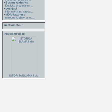
Bosanska dubica
Dubicko druzenje na ...
bosnjaci
informactivan, nauca...
MDfolkexpress
narodna i zabavna mu...
GéoCompteur
Posljednji video
ISTORIJA ISLAMA II dio