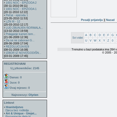
1001 NOĆ - EPIZODA 2
[30-11-2010 09:11]
1001 NOĆ - EPIZODA 1
[20-11-2010 12:22]
Pečat - epizoda 1
[23-05-2010 11:53]
Posalji prijatelju
][
Nazad
LZN III - 12
[25-03-2010 12:17]
LUD ZBUNJEN NORMALA...
[13-02-2010 19:59]
Polaganje kamen tem...
A
B
C
D
E
F
G
[21-06-2009 12:36]
Svi videi
Da se ne zaboravi G...
U
V
W
X
Y
Z
0
[09-06-2009 17:04]
REZOLUCIJA 819
Trenutno u bazi podataka ima 264 v
[08-01-2009 16:08]
© 2005 - 2
IZBOR IZ NOVOGODIŠN...
[03-01-2009 17:45]
REGISTROVANI
U¿ytkowników: 2145
Danas: 0
Juce: 0
Ovaj mjesec:
0
Najnowszy:
Olyrien
Linkovi
Hraniteljstvo
Djeca bez roditelja ...
Art & Unique - Umjet...
Prezentacija djela H...