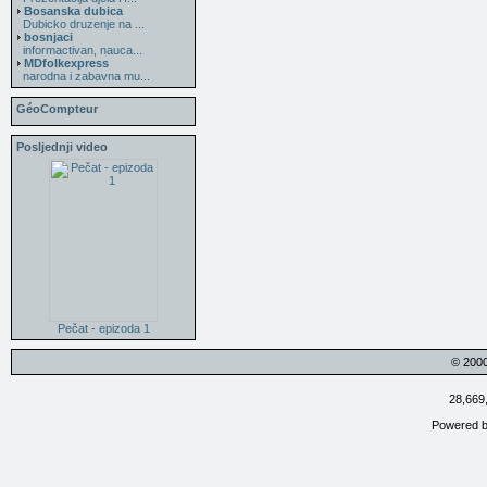
Bosanska dubica
Dubicko druzenje na ...
bosnjaci
informactivan, nauca...
MDfolkexpress
narodna i zabavna mu...
GéoCompteur
Posljednji video
Pečat - epizoda 1
© 200
28,669
Powered 