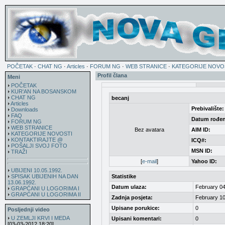
POČETAK
·
CHAT NG
·
Articles
·
FORUM NG
·
WEB STRANICE
·
KATEGORIJE NOVO
Profil člana
Meni
POČETAK
KUR'AN NA BOSANSKOM
CHAT NG
becanj
Articles
Prebivalište:
Downloads
FAQ
Datum rođen
FORUM NG
WEB STRANICE
Bez avatara
AIM ID:
KATEGORIJE NOVOSTI
KONTAKTIRAJTE @
ICQ#:
POŠALJI SVOJ FOTO
MSN ID:
TRAŽI
[
e-mail
]
Yahoo ID:
UBIJENI 10.05.1992.
SPISAK UBIJENIH NA DAN
Statistike
13.06.1992.
Datum ulaza:
February 04
GRAPĆANI U LOGORIMA I
GRAPĆANI U LOGORIMA II
Zadnja posjeta:
February 10
Upisane porukice:
0
Posljednji video
U ZEMLJI KRVI I MEDA
Upisani komentari:
0
[03-03-2012 18:20]