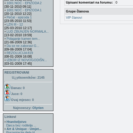
Upisani komentari na forumu:
0
1001 NOĆ - EPIZODA 2
[30-11-2010 09:11]
1001 NOĆ - EPIZODA 1
Grupe članova
[20-11-2010 12:22]
Pečat - epizoda 1
VIP članovi
[23-05-2010 11:53]
LZN III - 12
[25-03-2010 12:17]
LUD ZBUNJEN NORMALA...
[13-02-2010 19:59]
Polaganje kamen tem...
[21-06-2009 12:36]
Da se ne zaboravi G...
[09-06-2009 17:04]
REZOLUCIJA 819
[08-01-2009 16:08]
IZBOR IZ NOVOGODIŠN...
[03-01-2009 17:45]
REGISTROVANI
U¿ytkowników: 2145
Danas: 0
Juce: 0
Ovaj mjesec:
0
Najnowszy:
Olyrien
Linkovi
Hraniteljstvo
Djeca bez roditelja ...
Art & Unique - Umjet...
Prezentacija djela H...