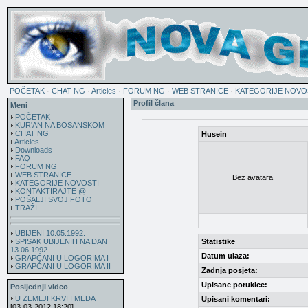
POČETAK
·
CHAT NG
·
Articles
·
FORUM NG
·
WEB STRANICE
·
KATEGORIJE NOVO
Profil člana
Meni
POČETAK
KUR'AN NA BOSANSKOM
CHAT NG
Husein
Articles
Downloads
FAQ
FORUM NG
WEB STRANICE
Bez avatara
KATEGORIJE NOVOSTI
KONTAKTIRAJTE @
POŠALJI SVOJ FOTO
TRAŽI
UBIJENI 10.05.1992.
SPISAK UBIJENIH NA DAN
Statistike
13.06.1992.
Datum ulaza:
GRAPĆANI U LOGORIMA I
GRAPĆANI U LOGORIMA II
Zadnja posjeta:
Upisane porukice:
Posljednji video
U ZEMLJI KRVI I MEDA
Upisani komentari:
[03-03-2012 18:20]