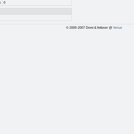
:
0
© 2005-2007 Domi & fetloser @
Venue