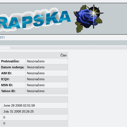
STI
Član
Prebivalište:
Neoznačeno
Datum rođenja:
Neoznačeno
AIM ID:
Neoznačeno
ICQ#:
Neoznačeno
MSN ID:
Neoznačeno
Yahoo ID:
Neoznačeno
June 28 2008 02:01:58
July 31 2008 20:26:25
0
0