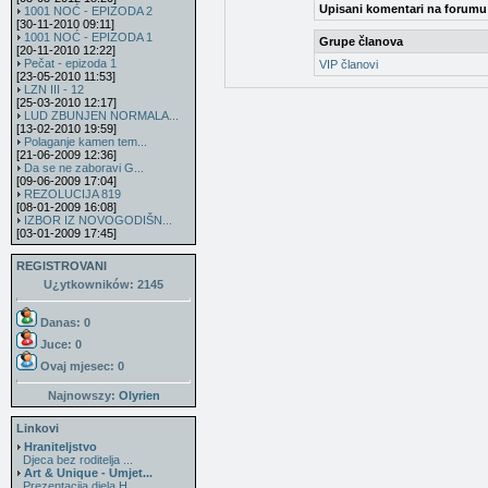
Upisani komentari na forumu
1001 NOĆ - EPIZODA 2
[30-11-2010 09:11]
1001 NOĆ - EPIZODA 1
Grupe članova
[20-11-2010 12:22]
Pečat - epizoda 1
VIP članovi
[23-05-2010 11:53]
LZN III - 12
[25-03-2010 12:17]
LUD ZBUNJEN NORMALA...
[13-02-2010 19:59]
Polaganje kamen tem...
[21-06-2009 12:36]
Da se ne zaboravi G...
[09-06-2009 17:04]
REZOLUCIJA 819
[08-01-2009 16:08]
IZBOR IZ NOVOGODIŠN...
[03-01-2009 17:45]
REGISTROVANI
U¿ytkowników: 2145
Danas: 0
Juce: 0
Ovaj mjesec:
0
Najnowszy:
Olyrien
Linkovi
Hraniteljstvo
Djeca bez roditelja ...
Art & Unique - Umjet...
Prezentacija djela H...