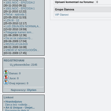
Upisani komentari na forumu:
0
1001 NOĆ - EPIZODA 2
[30-11-2010 09:11]
1001 NOĆ - EPIZODA 1
Grupe članova
[20-11-2010 12:22]
Pečat - epizoda 1
VIP članovi
[23-05-2010 11:53]
LZN III - 12
[25-03-2010 12:17]
LUD ZBUNJEN NORMALA...
[13-02-2010 19:59]
Polaganje kamen tem...
[21-06-2009 12:36]
Da se ne zaboravi G...
[09-06-2009 17:04]
REZOLUCIJA 819
[08-01-2009 16:08]
IZBOR IZ NOVOGODIŠN...
[03-01-2009 17:45]
REGISTROVANI
U¿ytkowników: 2145
Danas: 0
Juce: 0
Ovaj mjesec:
0
Najnowszy:
Olyrien
Linkovi
Hraniteljstvo
Djeca bez roditelja ...
Art & Unique - Umjet...
Prezentacija djela H...