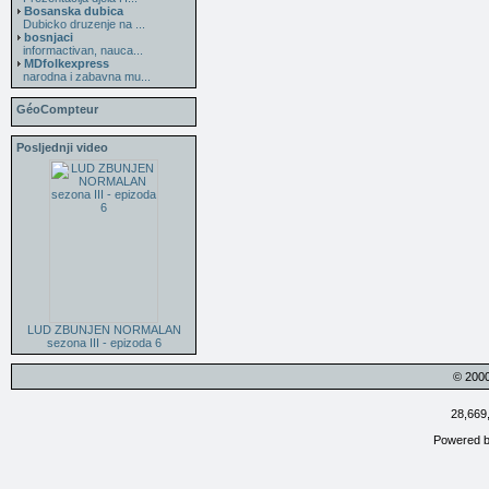
Bosanska dubica
Dubicko druzenje na ...
bosnjaci
informactivan, nauca...
MDfolkexpress
narodna i zabavna mu...
GéoCompteur
Posljednji video
LUD ZBUNJEN NORMALAN
sezona III - epizoda 6
© 200
28,669
Powered 