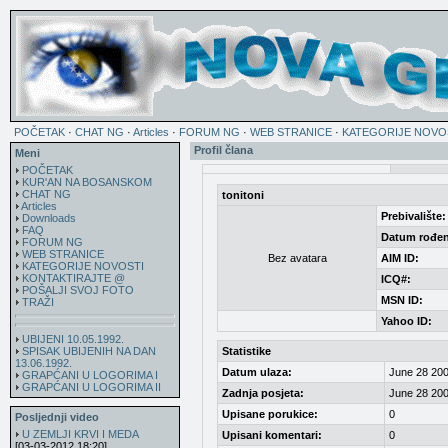
POČETAK
·
CHAT NG
·
Articles
·
FORUM NG
·
WEB STRANICE
·
KATEGORIJE NOVO
Profil člana
Meni
POČETAK
KUR'AN NA BOSANSKOM
CHAT NG
tonitoni
Articles
Prebivalište:
Downloads
FAQ
Datum rođen
FORUM NG
WEB STRANICE
Bez avatara
AIM ID:
KATEGORIJE NOVOSTI
KONTAKTIRAJTE @
ICQ#:
POŠALJI SVOJ FOTO
MSN ID:
TRAŽI
Yahoo ID:
UBIJENI 10.05.1992.
SPISAK UBIJENIH NA DAN
Statistike
13.06.1992.
Datum ulaza:
June 28 200
GRAPĆANI U LOGORIMA I
GRAPĆANI U LOGORIMA II
Zadnja posjeta:
June 28 200
Upisane porukice:
0
Posljednji video
U ZEMLJI KRVI I MEDA
Upisani komentari:
0
[03-03-2012 18:20]