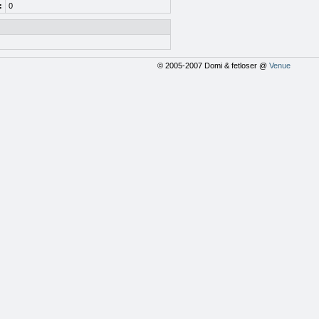
:
0
© 2005-2007 Domi & fetloser @
Venue