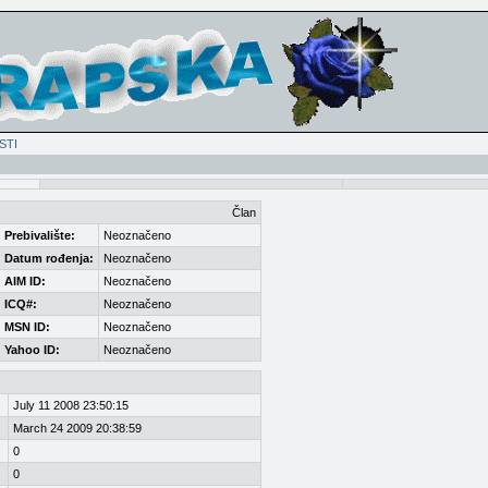
STI
Član
Prebivalište:
Neoznačeno
Datum rođenja:
Neoznačeno
AIM ID:
Neoznačeno
ICQ#:
Neoznačeno
MSN ID:
Neoznačeno
Yahoo ID:
Neoznačeno
July 11 2008 23:50:15
March 24 2009 20:38:59
0
0