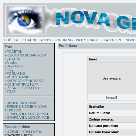
POČETAK
·
CHAT NG
·
Articles
·
FORUM NG
·
WEB STRANICE
·
KATEGORIJE NOVO
Profil člana
Meni
POČETAK
KUR'AN NA BOSANSKOM
CHAT NG
harre
Articles
Downloads
FAQ
FORUM NG
WEB STRANICE
Bez avatara
KATEGORIJE NOVOSTI
KONTAKTIRAJTE @
POŠALJI SVOJ FOTO
TRAŽI
[
e-mail
]
UBIJENI 10.05.1992.
SPISAK UBIJENIH NA DAN
Statistike
13.06.1992.
Datum ulaza:
GRAPĆANI U LOGORIMA I
GRAPĆANI U LOGORIMA II
Zadnja posjeta:
Upisane porukice:
Posljednji video
U ZEMLJI KRVI I MEDA
Upisani komentari:
[03-03-2012 18:20]