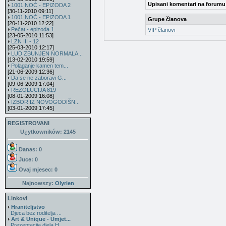
Upisani komentari na forumu
1001 NOĆ - EPIZODA 2
[30-11-2010 09:11]
1001 NOĆ - EPIZODA 1
Grupe članova
[20-11-2010 12:22]
Pečat - epizoda 1
VIP članovi
[23-05-2010 11:53]
LZN III - 12
[25-03-2010 12:17]
LUD ZBUNJEN NORMALA...
[13-02-2010 19:59]
Polaganje kamen tem...
[21-06-2009 12:36]
Da se ne zaboravi G...
[09-06-2009 17:04]
REZOLUCIJA 819
[08-01-2009 16:08]
IZBOR IZ NOVOGODIŠN...
[03-01-2009 17:45]
REGISTROVANI
U¿ytkowników: 2145
Danas: 0
Juce: 0
Ovaj mjesec:
0
Najnowszy:
Olyrien
Linkovi
Hraniteljstvo
Djeca bez roditelja ...
Art & Unique - Umjet...
Prezentacija djela H...