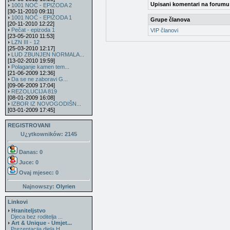
Upisani komentari na forumu
1001 NOĆ - EPIZODA 2
[30-11-2010 09:11]
1001 NOĆ - EPIZODA 1
Grupe članova
[20-11-2010 12:22]
Pečat - epizoda 1
VIP članovi
[23-05-2010 11:53]
LZN III - 12
[25-03-2010 12:17]
LUD ZBUNJEN NORMALA...
[13-02-2010 19:59]
Polaganje kamen tem...
[21-06-2009 12:36]
Da se ne zaboravi G...
[09-06-2009 17:04]
REZOLUCIJA 819
[08-01-2009 16:08]
IZBOR IZ NOVOGODIŠN...
[03-01-2009 17:45]
REGISTROVANI
U¿ytkowników: 2145
Danas: 0
Juce: 0
Ovaj mjesec:
0
Najnowszy:
Olyrien
Linkovi
Hraniteljstvo
Djeca bez roditelja ...
Art & Unique - Umjet...
Prezentacija djela H...