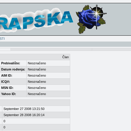
STI
Član
Prebivalište:
Neoznačeno
Datum rođenja:
Neoznačeno
AIM ID:
Neoznačeno
ICQ#:
Neoznačeno
MSN ID:
Neoznačeno
Yahoo ID:
Neoznačeno
September 27 2008 13:21:50
September 28 2008 16:20:14
0
0