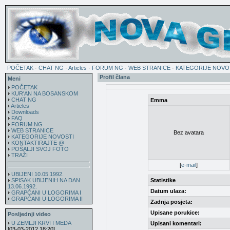
POČETAK
·
CHAT NG
·
Articles
·
FORUM NG
·
WEB STRANICE
·
KATEGORIJE NOVO
Profil člana
Meni
POČETAK
KUR'AN NA BOSANSKOM
CHAT NG
Emma
Articles
Downloads
FAQ
FORUM NG
WEB STRANICE
Bez avatara
KATEGORIJE NOVOSTI
KONTAKTIRAJTE @
POŠALJI SVOJ FOTO
TRAŽI
[
e-mail
]
UBIJENI 10.05.1992.
SPISAK UBIJENIH NA DAN
Statistike
13.06.1992.
Datum ulaza:
GRAPĆANI U LOGORIMA I
GRAPĆANI U LOGORIMA II
Zadnja posjeta:
Upisane porukice:
Posljednji video
U ZEMLJI KRVI I MEDA
Upisani komentari:
[03-03-2012 18:20]