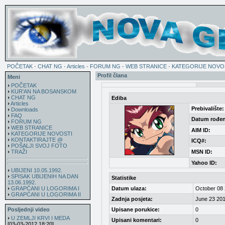
POČETAK
·
CHAT NG
·
Articles
·
FORUM NG
·
WEB STRANICE
·
KATEGORIJE NOVO
Profil člana
Meni
POČETAK
KUR'AN NA BOSANSKOM
CHAT NG
Ediba
Articles
Prebivalište:
Downloads
FAQ
Datum rođen
FORUM NG
WEB STRANICE
AIM ID:
KATEGORIJE NOVOSTI
KONTAKTIRAJTE @
ICQ#:
POŠALJI SVOJ FOTO
TRAŽI
MSN ID:
Yahoo ID:
UBIJENI 10.05.1992.
SPISAK UBIJENIH NA DAN
Statistike
13.06.1992.
GRAPĆANI U LOGORIMA I
Datum ulaza:
October 08 
GRAPĆANI U LOGORIMA II
Zadnja posjeta:
June 23 201
Posljednji video
Upisane porukice:
0
U ZEMLJI KRVI I MEDA
Upisani komentari:
0
[03-03-2012 18:20]