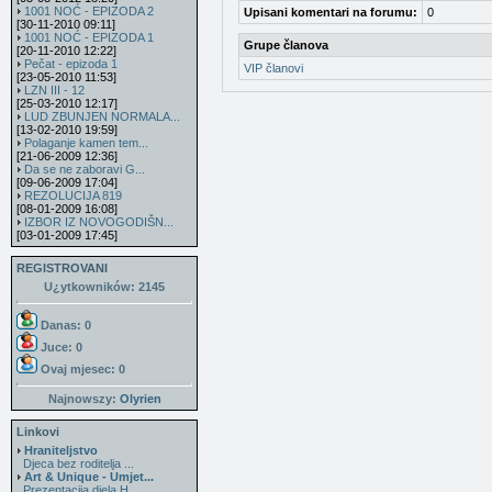
1001 NOĆ - EPIZODA 2
Upisani komentari na forumu:
0
[30-11-2010 09:11]
1001 NOĆ - EPIZODA 1
Grupe članova
[20-11-2010 12:22]
Pečat - epizoda 1
VIP članovi
[23-05-2010 11:53]
LZN III - 12
[25-03-2010 12:17]
LUD ZBUNJEN NORMALA...
[13-02-2010 19:59]
Polaganje kamen tem...
[21-06-2009 12:36]
Da se ne zaboravi G...
[09-06-2009 17:04]
REZOLUCIJA 819
[08-01-2009 16:08]
IZBOR IZ NOVOGODIŠN...
[03-01-2009 17:45]
REGISTROVANI
U¿ytkowników: 2145
Danas: 0
Juce: 0
Ovaj mjesec:
0
Najnowszy:
Olyrien
Linkovi
Hraniteljstvo
Djeca bez roditelja ...
Art & Unique - Umjet...
Prezentacija djela H...