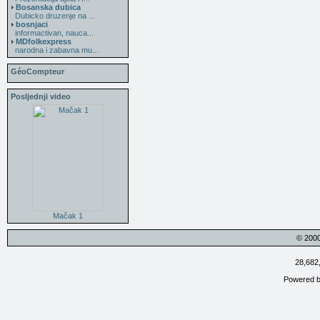
Bosanska dubica
Dubicko druzenje na ...
bosnjaci
informactivan, nauca...
MDfolkexpress
narodna i zabavna mu...
GéoCompteur
Posljednji video
Mačak 1
© 200
28,682
Powered 