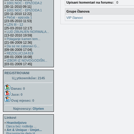
Upisani komentari na forumu:
0
1001 NOĆ - EPIZODA 2
[30-11-2010 09:11]
1001 NOĆ - EPIZODA 1
Grupe članova
[20-11-2010 12:22]
Pečat - epizoda 1
VIP članovi
[23-05-2010 11:53]
LZN III - 12
[25-03-2010 12:17]
LUD ZBUNJEN NORMALA...
[13-02-2010 19:59]
Polaganje kamen tem...
[21-06-2009 12:36]
Da se ne zaboravi G...
[09-06-2009 17:04]
REZOLUCIJA 819
[08-01-2009 16:08]
IZBOR IZ NOVOGODIŠN...
[03-01-2009 17:45]
REGISTROVANI
U¿ytkowników: 2145
Danas: 0
Juce: 0
Ovaj mjesec:
0
Najnowszy:
Olyrien
Linkovi
Hraniteljstvo
Djeca bez roditelja ...
Art & Unique - Umjet...
Prezentacija djela H...