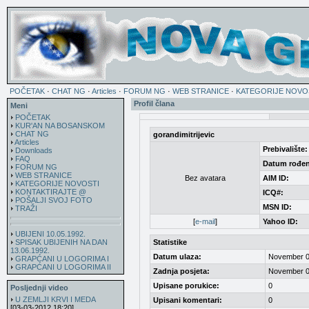
POČETAK
·
CHAT NG
·
Articles
·
FORUM NG
·
WEB STRANICE
·
KATEGORIJE NOVO
Profil člana
Meni
POČETAK
KUR'AN NA BOSANSKOM
CHAT NG
gorandimitrijevic
Articles
Prebivalište:
Downloads
FAQ
Datum rođen
FORUM NG
WEB STRANICE
Bez avatara
AIM ID:
KATEGORIJE NOVOSTI
KONTAKTIRAJTE @
ICQ#:
POŠALJI SVOJ FOTO
MSN ID:
TRAŽI
[
e-mail
]
Yahoo ID:
UBIJENI 10.05.1992.
SPISAK UBIJENIH NA DAN
Statistike
13.06.1992.
Datum ulaza:
November 0
GRAPĆANI U LOGORIMA I
GRAPĆANI U LOGORIMA II
Zadnja posjeta:
November 0
Upisane porukice:
0
Posljednji video
U ZEMLJI KRVI I MEDA
Upisani komentari:
0
[03-03-2012 18:20]