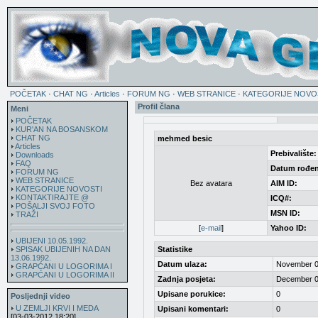
POČETAK
·
CHAT NG
·
Articles
·
FORUM NG
·
WEB STRANICE
·
KATEGORIJE NOVO
Profil člana
Meni
POČETAK
KUR'AN NA BOSANSKOM
CHAT NG
mehmed besic
Articles
Prebivalište:
Downloads
FAQ
Datum rođen
FORUM NG
WEB STRANICE
Bez avatara
AIM ID:
KATEGORIJE NOVOSTI
KONTAKTIRAJTE @
ICQ#:
POŠALJI SVOJ FOTO
MSN ID:
TRAŽI
[
e-mail
]
Yahoo ID:
UBIJENI 10.05.1992.
SPISAK UBIJENIH NA DAN
Statistike
13.06.1992.
Datum ulaza:
November 0
GRAPĆANI U LOGORIMA I
GRAPĆANI U LOGORIMA II
Zadnja posjeta:
December 0
Upisane porukice:
0
Posljednji video
U ZEMLJI KRVI I MEDA
Upisani komentari:
0
[03-03-2012 18:20]