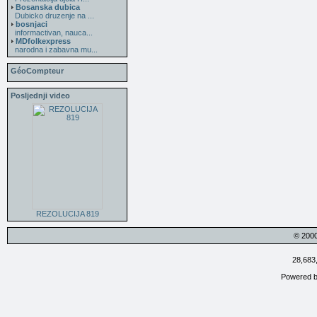
Bosanska dubica
Dubicko druzenje na ...
bosnjaci
informactivan, nauca...
MDfolkexpress
narodna i zabavna mu...
GéoCompteur
Posljednji video
REZOLUCIJA 819
© 200
28,683
Powered 