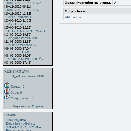
Upisani komentari na forumu:
0
1001 NOĆ - EPIZODA 2
[30-11-2010 09:11]
1001 NOĆ - EPIZODA 1
Grupe članova
[20-11-2010 12:22]
Pečat - epizoda 1
VIP članovi
[23-05-2010 11:53]
LZN III - 12
[25-03-2010 12:17]
LUD ZBUNJEN NORMALA...
[13-02-2010 19:59]
Polaganje kamen tem...
[21-06-2009 12:36]
Da se ne zaboravi G...
[09-06-2009 17:04]
REZOLUCIJA 819
[08-01-2009 16:08]
IZBOR IZ NOVOGODIŠN...
[03-01-2009 17:45]
REGISTROVANI
U¿ytkowników: 2145
Danas: 0
Juce: 0
Ovaj mjesec:
0
Najnowszy:
Olyrien
Linkovi
Hraniteljstvo
Djeca bez roditelja ...
Art & Unique - Umjet...
Prezentacija djela H...