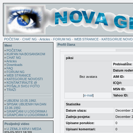
POČETAK
·
CHAT NG
·
Articles
·
FORUM NG
·
WEB STRANICE
·
KATEGORIJE NOVO
Profil člana
Meni
POČETAK
KUR'AN NA BOSANSKOM
CHAT NG
piksi
Articles
Prebivalište:
Downloads
FAQ
Datum rođen
FORUM NG
WEB STRANICE
Bez avatara
AIM ID:
KATEGORIJE NOVOSTI
KONTAKTIRAJTE @
ICQ#:
POŠALJI SVOJ FOTO
MSN ID:
TRAŽI
[
e-mail
]
Yahoo ID:
UBIJENI 10.05.1992.
SPISAK UBIJENIH NA DAN
Statistike
13.06.1992.
Datum ulaza:
December 2
GRAPĆANI U LOGORIMA I
GRAPĆANI U LOGORIMA II
Zadnja posjeta:
December 2
Upisane porukice:
0
Posljednji video
U ZEMLJI KRVI I MEDA
Upisani komentari:
0
[03-03-2012 18:20]