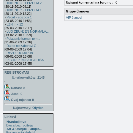
Upisani komentari na forumu:
0
1001 NOĆ - EPIZODA 2
[30-11-2010 09:11]
1001 NOĆ - EPIZODA 1
Grupe članova
[20-11-2010 12:22]
Pečat - epizoda 1
VIP članovi
[23-05-2010 11:53]
LZN III - 12
[25-03-2010 12:17]
LUD ZBUNJEN NORMALA...
[13-02-2010 19:59]
Polaganje kamen tem...
[21-06-2009 12:36]
Da se ne zaboravi G...
[09-06-2009 17:04]
REZOLUCIJA 819
[08-01-2009 16:08]
IZBOR IZ NOVOGODIŠN...
[03-01-2009 17:45]
REGISTROVANI
U¿ytkowników: 2145
Danas: 0
Juce: 0
Ovaj mjesec:
0
Najnowszy:
Olyrien
Linkovi
Hraniteljstvo
Djeca bez roditelja ...
Art & Unique - Umjet...
Prezentacija djela H...