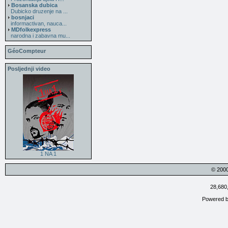
Bosanska dubica
Dubicko druzenje na ...
bosnjaci
informactivan, nauca...
MDfolkexpress
narodna i zabavna mu...
GéoCompteur
Posljednji video
1 NA 1
© 200
28,680
Powered 