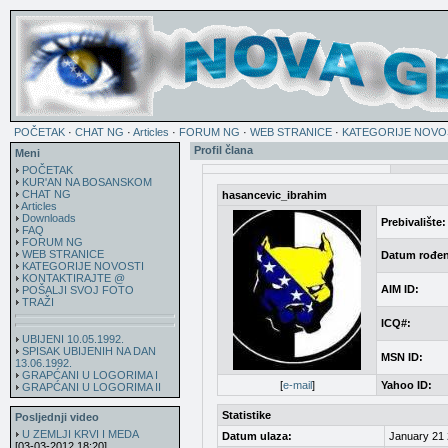
POČETAK
·
CHAT NG
·
Articles
·
FORUM NG
·
WEB STRANICE
·
KATEGORIJE NOVO
Profil člana
Meni
POČETAK
KUR'AN NA BOSANSKOM
CHAT NG
hasancevic_ibrahim
Articles
Downloads
Prebivalište:
FAQ
FORUM NG
WEB STRANICE
Datum rođen
KATEGORIJE NOVOSTI
KONTAKTIRAJTE @
AIM ID:
POŠALJI SVOJ FOTO
TRAŽI
ICQ#:
UBIJENI 10.05.1992.
SPISAK UBIJENIH NA DAN
MSN ID:
13.06.1992.
GRAPĆANI U LOGORIMA I
[
e-mail
]
Yahoo ID:
GRAPĆANI U LOGORIMA II
Statistike
Posljednji video
U ZEMLJI KRVI I MEDA
Datum ulaza:
January 21 
[03-03-2012 18:20]