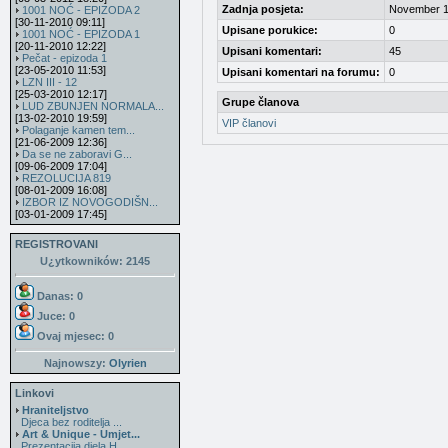
Zadnja posjeta:
November 1
1001 NOĆ - EPIZODA 2
[30-11-2010 09:11]
Upisane porukice:
0
1001 NOĆ - EPIZODA 1
[20-11-2010 12:22]
Upisani komentari:
45
Pečat - epizoda 1
[23-05-2010 11:53]
Upisani komentari na forumu:
0
LZN III - 12
[25-03-2010 12:17]
Grupe članova
LUD ZBUNJEN NORMALA...
[13-02-2010 19:59]
VIP članovi
Polaganje kamen tem...
[21-06-2009 12:36]
Da se ne zaboravi G...
[09-06-2009 17:04]
REZOLUCIJA 819
[08-01-2009 16:08]
IZBOR IZ NOVOGODIŠN...
[03-01-2009 17:45]
REGISTROVANI
U¿ytkowników: 2145
Danas: 0
Juce: 0
Ovaj mjesec:
0
Najnowszy:
Olyrien
Linkovi
Hraniteljstvo
Djeca bez roditelja ...
Art & Unique - Umjet...
Prezentacija djela H...