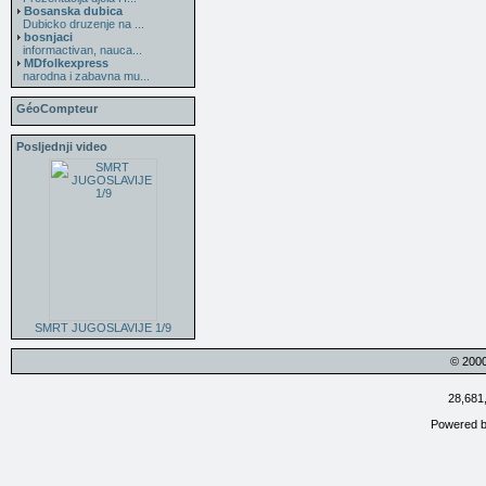
Bosanska dubica
Dubicko druzenje na ...
bosnjaci
informactivan, nauca...
MDfolkexpress
narodna i zabavna mu...
GéoCompteur
Posljednji video
SMRT JUGOSLAVIJE 1/9
© 200
28,681
Powered 