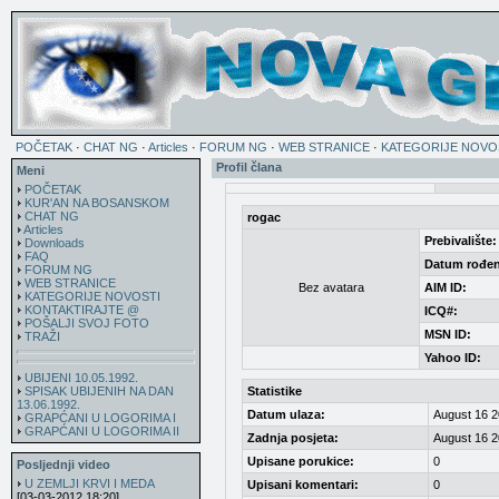
POČETAK
·
CHAT NG
·
Articles
·
FORUM NG
·
WEB STRANICE
·
KATEGORIJE NOVO
Profil člana
Meni
POČETAK
KUR'AN NA BOSANSKOM
CHAT NG
rogac
Articles
Prebivalište:
Downloads
FAQ
Datum rođen
FORUM NG
WEB STRANICE
Bez avatara
AIM ID:
KATEGORIJE NOVOSTI
KONTAKTIRAJTE @
ICQ#:
POŠALJI SVOJ FOTO
MSN ID:
TRAŽI
Yahoo ID:
UBIJENI 10.05.1992.
SPISAK UBIJENIH NA DAN
Statistike
13.06.1992.
Datum ulaza:
August 16 2
GRAPĆANI U LOGORIMA I
GRAPĆANI U LOGORIMA II
Zadnja posjeta:
August 16 2
Upisane porukice:
0
Posljednji video
U ZEMLJI KRVI I MEDA
Upisani komentari:
0
[03-03-2012 18:20]