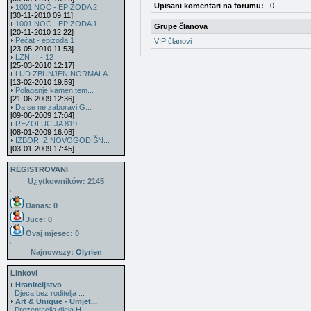
Upisani komentari na forumu:
0
1001 NOĆ - EPIZODA 2
[30-11-2010 09:11]
1001 NOĆ - EPIZODA 1
Grupe članova
[20-11-2010 12:22]
Pečat - epizoda 1
VIP članovi
[23-05-2010 11:53]
LZN III - 12
[25-03-2010 12:17]
LUD ZBUNJEN NORMALA...
[13-02-2010 19:59]
Polaganje kamen tem...
[21-06-2009 12:36]
Da se ne zaboravi G...
[09-06-2009 17:04]
REZOLUCIJA 819
[08-01-2009 16:08]
IZBOR IZ NOVOGODIŠN...
[03-01-2009 17:45]
REGISTROVANI
U¿ytkowników: 2145
Danas: 0
Juce: 0
Ovaj mjesec:
0
Najnowszy:
Olyrien
Linkovi
Hraniteljstvo
Djeca bez roditelja ...
Art & Unique - Umjet...
Prezentacija djela H...