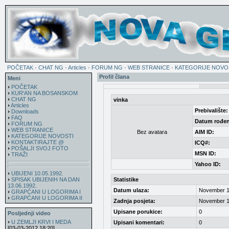
POČETAK
·
CHAT NG
·
Articles
·
FORUM NG
·
WEB STRANICE
·
KATEGORIJE NOVO
Profil člana
Meni
POČETAK
KUR'AN NA BOSANSKOM
CHAT NG
vinka
Articles
Prebivalište:
Downloads
FAQ
Datum rođen
FORUM NG
WEB STRANICE
Bez avatara
AIM ID:
KATEGORIJE NOVOSTI
KONTAKTIRAJTE @
ICQ#:
POŠALJI SVOJ FOTO
MSN ID:
TRAŽI
Yahoo ID:
UBIJENI 10.05.1992.
SPISAK UBIJENIH NA DAN
Statistike
13.06.1992.
Datum ulaza:
November 1
GRAPĆANI U LOGORIMA I
GRAPĆANI U LOGORIMA II
Zadnja posjeta:
November 1
Upisane porukice:
0
Posljednji video
U ZEMLJI KRVI I MEDA
Upisani komentari:
0
[03-03-2012 18:20]