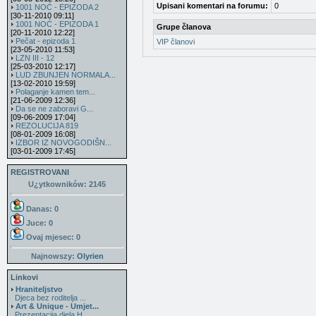
Upisani komentari na forumu:
0
1001 NOĆ - EPIZODA 2
[30-11-2010 09:11]
1001 NOĆ - EPIZODA 1
Grupe članova
[20-11-2010 12:22]
Pečat - epizoda 1
VIP članovi
[23-05-2010 11:53]
LZN III - 12
[25-03-2010 12:17]
LUD ZBUNJEN NORMALA...
[13-02-2010 19:59]
Polaganje kamen tem...
[21-06-2009 12:36]
Da se ne zaboravi G...
[09-06-2009 17:04]
REZOLUCIJA 819
[08-01-2009 16:08]
IZBOR IZ NOVOGODIŠN...
[03-01-2009 17:45]
REGISTROVANI
U¿ytkowników: 2145
Danas: 0
Juce: 0
Ovaj mjesec:
0
Najnowszy:
Olyrien
Linkovi
Hraniteljstvo
Djeca bez roditelja ...
Art & Unique - Umjet...
Prezentacija djela H...