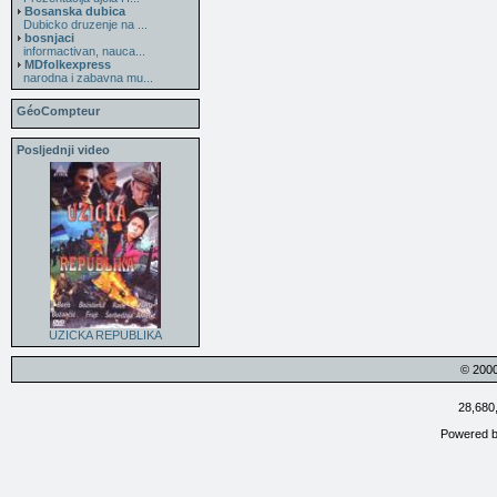
Bosanska dubica
Dubicko druzenje na ...
bosnjaci
informactivan, nauca...
MDfolkexpress
narodna i zabavna mu...
GéoCompteur
Posljednji video
UZICKA REPUBLIKA
© 200
28,680
Powered 