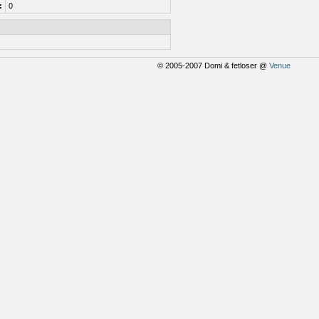
:
0
© 2005-2007 Domi & fetloser @
Venue