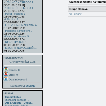
Upisani komentari na forumu
1001 NOĆ - EPIZODA 2
[30-11-2010 09:11]
1001 NOĆ - EPIZODA 1
Grupe članova
[20-11-2010 12:22]
Pečat - epizoda 1
VIP članovi
[23-05-2010 11:53]
LZN III - 12
[25-03-2010 12:17]
LUD ZBUNJEN NORMALA...
[13-02-2010 19:59]
Polaganje kamen tem...
[21-06-2009 12:36]
Da se ne zaboravi G...
[09-06-2009 17:04]
REZOLUCIJA 819
[08-01-2009 16:08]
IZBOR IZ NOVOGODIŠN...
[03-01-2009 17:45]
REGISTROVANI
U¿ytkowników: 2145
Danas: 0
Juce: 0
Ovaj mjesec:
0
Najnowszy:
Olyrien
Linkovi
Hraniteljstvo
Djeca bez roditelja ...
Art & Unique - Umjet...
Prezentacija djela H...