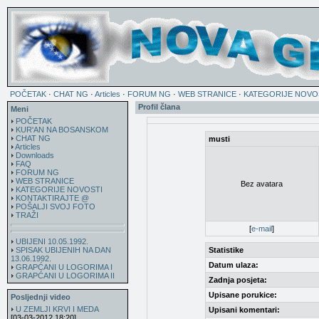
POČETAK
·
CHAT NG
·
Articles
·
FORUM NG
·
WEB STRANICE
·
KATEGORIJE NOVO
Profil člana
Meni
POČETAK
KUR'AN NA BOSANSKOM
CHAT NG
musti
Articles
Downloads
FAQ
FORUM NG
WEB STRANICE
Bez avatara
KATEGORIJE NOVOSTI
KONTAKTIRAJTE @
POŠALJI SVOJ FOTO
TRAŽI
[
e-mail
]
UBIJENI 10.05.1992.
SPISAK UBIJENIH NA DAN
Statistike
13.06.1992.
Datum ulaza:
GRAPĆANI U LOGORIMA I
GRAPĆANI U LOGORIMA II
Zadnja posjeta:
Upisane porukice:
Posljednji video
U ZEMLJI KRVI I MEDA
Upisani komentari:
[03-03-2012 18:20]