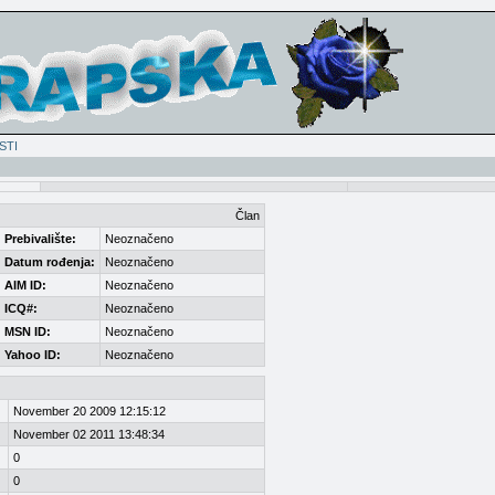
STI
Član
Prebivalište:
Neoznačeno
Datum rođenja:
Neoznačeno
AIM ID:
Neoznačeno
ICQ#:
Neoznačeno
MSN ID:
Neoznačeno
Yahoo ID:
Neoznačeno
November 20 2009 12:15:12
November 02 2011 13:48:34
0
0