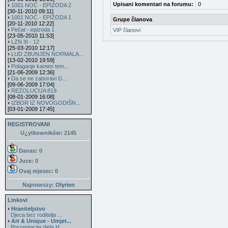
Upisani komentari na forumu:
0
1001 NOĆ - EPIZODA 2
[30-11-2010 09:11]
1001 NOĆ - EPIZODA 1
Grupe članova
[20-11-2010 12:22]
Pečat - epizoda 1
VIP članovi
[23-05-2010 11:53]
LZN III - 12
[25-03-2010 12:17]
LUD ZBUNJEN NORMALA...
[13-02-2010 19:59]
Polaganje kamen tem...
[21-06-2009 12:36]
Da se ne zaboravi G...
[09-06-2009 17:04]
REZOLUCIJA 819
[08-01-2009 16:08]
IZBOR IZ NOVOGODIŠN...
[03-01-2009 17:45]
REGISTROVANI
U¿ytkowników: 2145
Danas: 0
Juce: 0
Ovaj mjesec:
0
Najnowszy:
Olyrien
Linkovi
Hraniteljstvo
Djeca bez roditelja ...
Art & Unique - Umjet...
Prezentacija djela H...