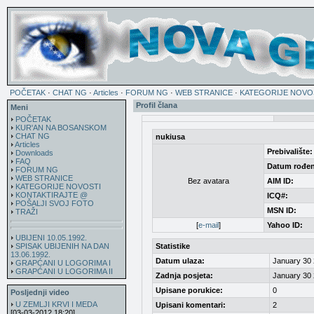
POČETAK
·
CHAT NG
·
Articles
·
FORUM NG
·
WEB STRANICE
·
KATEGORIJE NOVO
Profil člana
Meni
POČETAK
KUR'AN NA BOSANSKOM
CHAT NG
nukiusa
Articles
Prebivalište:
Downloads
FAQ
Datum rođen
FORUM NG
WEB STRANICE
Bez avatara
AIM ID:
KATEGORIJE NOVOSTI
KONTAKTIRAJTE @
ICQ#:
POŠALJI SVOJ FOTO
MSN ID:
TRAŽI
[
e-mail
]
Yahoo ID:
UBIJENI 10.05.1992.
SPISAK UBIJENIH NA DAN
Statistike
13.06.1992.
Datum ulaza:
January 30 
GRAPĆANI U LOGORIMA I
GRAPĆANI U LOGORIMA II
Zadnja posjeta:
January 30 
Upisane porukice:
0
Posljednji video
U ZEMLJI KRVI I MEDA
Upisani komentari:
2
[03-03-2012 18:20]