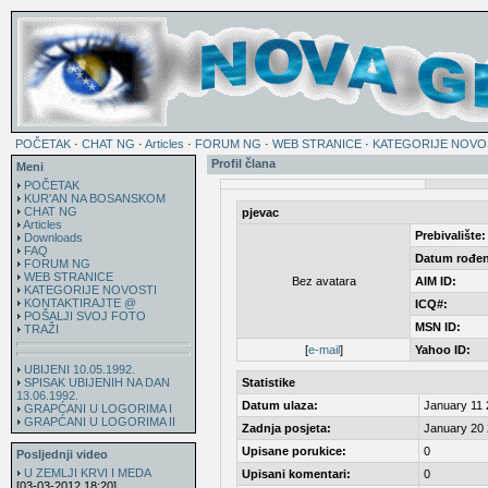
POČETAK
·
CHAT NG
·
Articles
·
FORUM NG
·
WEB STRANICE
·
KATEGORIJE NOVO
Profil člana
Meni
POČETAK
KUR'AN NA BOSANSKOM
CHAT NG
pjevac
Articles
Prebivalište:
Downloads
FAQ
Datum rođen
FORUM NG
WEB STRANICE
Bez avatara
AIM ID:
KATEGORIJE NOVOSTI
KONTAKTIRAJTE @
ICQ#:
POŠALJI SVOJ FOTO
MSN ID:
TRAŽI
[
e-mail
]
Yahoo ID:
UBIJENI 10.05.1992.
SPISAK UBIJENIH NA DAN
Statistike
13.06.1992.
Datum ulaza:
January 11 
GRAPĆANI U LOGORIMA I
GRAPĆANI U LOGORIMA II
Zadnja posjeta:
January 20 
Upisane porukice:
0
Posljednji video
U ZEMLJI KRVI I MEDA
Upisani komentari:
0
[03-03-2012 18:20]