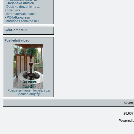
Bosanska dubica
Dubicko druzenje na ...
bosnjaci
informactivan, nauca...
MDfolkexpress
narodna i zabavna mu...
GéoCompteur
Posljednji video
Polaganje kamen temeljca za
Spomen obilježje
© 200
28,687
Powered 