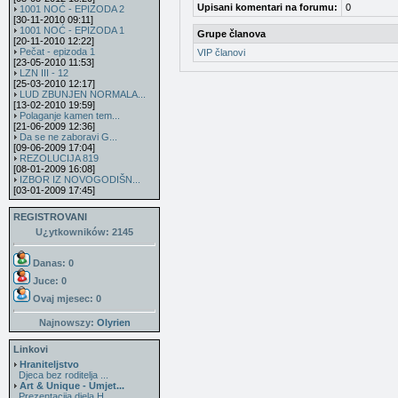
Upisani komentari na forumu:
0
1001 NOĆ - EPIZODA 2
[30-11-2010 09:11]
1001 NOĆ - EPIZODA 1
Grupe članova
[20-11-2010 12:22]
Pečat - epizoda 1
VIP članovi
[23-05-2010 11:53]
LZN III - 12
[25-03-2010 12:17]
LUD ZBUNJEN NORMALA...
[13-02-2010 19:59]
Polaganje kamen tem...
[21-06-2009 12:36]
Da se ne zaboravi G...
[09-06-2009 17:04]
REZOLUCIJA 819
[08-01-2009 16:08]
IZBOR IZ NOVOGODIŠN...
[03-01-2009 17:45]
REGISTROVANI
U¿ytkowników: 2145
Danas: 0
Juce: 0
Ovaj mjesec:
0
Najnowszy:
Olyrien
Linkovi
Hraniteljstvo
Djeca bez roditelja ...
Art & Unique - Umjet...
Prezentacija djela H...