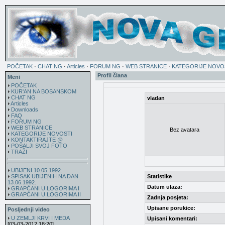
POČETAK
·
CHAT NG
·
Articles
·
FORUM NG
·
WEB STRANICE
·
KATEGORIJE NOVO
Profil člana
Meni
POČETAK
KUR'AN NA BOSANSKOM
CHAT NG
vladan
Articles
Downloads
FAQ
FORUM NG
WEB STRANICE
Bez avatara
KATEGORIJE NOVOSTI
KONTAKTIRAJTE @
POŠALJI SVOJ FOTO
TRAŽI
UBIJENI 10.05.1992.
SPISAK UBIJENIH NA DAN
Statistike
13.06.1992.
Datum ulaza:
GRAPĆANI U LOGORIMA I
GRAPĆANI U LOGORIMA II
Zadnja posjeta:
Upisane porukice:
Posljednji video
U ZEMLJI KRVI I MEDA
Upisani komentari:
[03-03-2012 18:20]