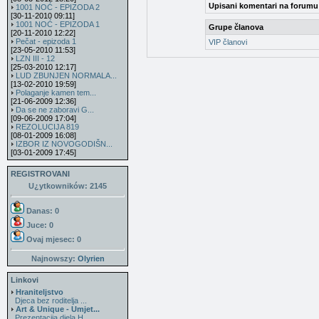
Upisani komentari na forumu
1001 NOĆ - EPIZODA 2
[30-11-2010 09:11]
1001 NOĆ - EPIZODA 1
Grupe članova
[20-11-2010 12:22]
Pečat - epizoda 1
VIP članovi
[23-05-2010 11:53]
LZN III - 12
[25-03-2010 12:17]
LUD ZBUNJEN NORMALA...
[13-02-2010 19:59]
Polaganje kamen tem...
[21-06-2009 12:36]
Da se ne zaboravi G...
[09-06-2009 17:04]
REZOLUCIJA 819
[08-01-2009 16:08]
IZBOR IZ NOVOGODIŠN...
[03-01-2009 17:45]
REGISTROVANI
U¿ytkowników: 2145
Danas: 0
Juce: 0
Ovaj mjesec:
0
Najnowszy:
Olyrien
Linkovi
Hraniteljstvo
Djeca bez roditelja ...
Art & Unique - Umjet...
Prezentacija djela H...