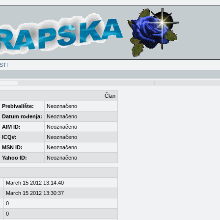
STI
Član
Prebivalište:
Neoznačeno
Datum rođenja:
Neoznačeno
AIM ID:
Neoznačeno
ICQ#:
Neoznačeno
MSN ID:
Neoznačeno
Yahoo ID:
Neoznačeno
March 15 2012 13:14:40
March 15 2012 13:30:37
0
0