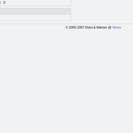
:
0
© 2005-2007 Domi & fetloser @
Venue