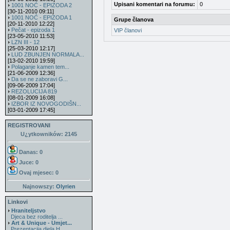
Upisani komentari na forumu:
0
1001 NOĆ - EPIZODA 2
[30-11-2010 09:11]
1001 NOĆ - EPIZODA 1
Grupe članova
[20-11-2010 12:22]
Pečat - epizoda 1
VIP članovi
[23-05-2010 11:53]
LZN III - 12
[25-03-2010 12:17]
LUD ZBUNJEN NORMALA...
[13-02-2010 19:59]
Polaganje kamen tem...
[21-06-2009 12:36]
Da se ne zaboravi G...
[09-06-2009 17:04]
REZOLUCIJA 819
[08-01-2009 16:08]
IZBOR IZ NOVOGODIŠN...
[03-01-2009 17:45]
REGISTROVANI
U¿ytkowników: 2145
Danas: 0
Juce: 0
Ovaj mjesec:
0
Najnowszy:
Olyrien
Linkovi
Hraniteljstvo
Djeca bez roditelja ...
Art & Unique - Umjet...
Prezentacija djela H...