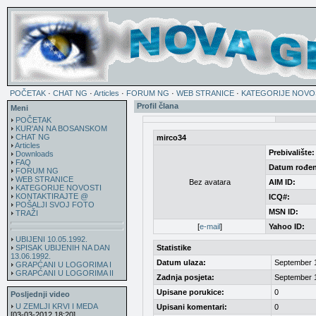
POČETAK
·
CHAT NG
·
Articles
·
FORUM NG
·
WEB STRANICE
·
KATEGORIJE NOVO
Profil člana
Meni
POČETAK
KUR'AN NA BOSANSKOM
CHAT NG
mirco34
Articles
Prebivalište:
Downloads
FAQ
Datum rođen
FORUM NG
WEB STRANICE
Bez avatara
AIM ID:
KATEGORIJE NOVOSTI
KONTAKTIRAJTE @
ICQ#:
POŠALJI SVOJ FOTO
MSN ID:
TRAŽI
[
e-mail
]
Yahoo ID:
UBIJENI 10.05.1992.
SPISAK UBIJENIH NA DAN
Statistike
13.06.1992.
Datum ulaza:
September 
GRAPĆANI U LOGORIMA I
GRAPĆANI U LOGORIMA II
Zadnja posjeta:
September 
Upisane porukice:
0
Posljednji video
U ZEMLJI KRVI I MEDA
Upisani komentari:
0
[03-03-2012 18:20]