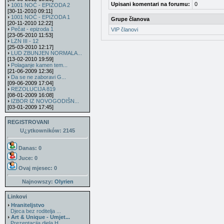
Upisani komentari na forumu:
0
1001 NOĆ - EPIZODA 2
[30-11-2010 09:11]
1001 NOĆ - EPIZODA 1
Grupe članova
[20-11-2010 12:22]
Pečat - epizoda 1
VIP članovi
[23-05-2010 11:53]
LZN III - 12
[25-03-2010 12:17]
LUD ZBUNJEN NORMALA...
[13-02-2010 19:59]
Polaganje kamen tem...
[21-06-2009 12:36]
Da se ne zaboravi G...
[09-06-2009 17:04]
REZOLUCIJA 819
[08-01-2009 16:08]
IZBOR IZ NOVOGODIŠN...
[03-01-2009 17:45]
REGISTROVANI
U¿ytkowników: 2145
Danas: 0
Juce: 0
Ovaj mjesec:
0
Najnowszy:
Olyrien
Linkovi
Hraniteljstvo
Djeca bez roditelja ...
Art & Unique - Umjet...
Prezentacija djela H...