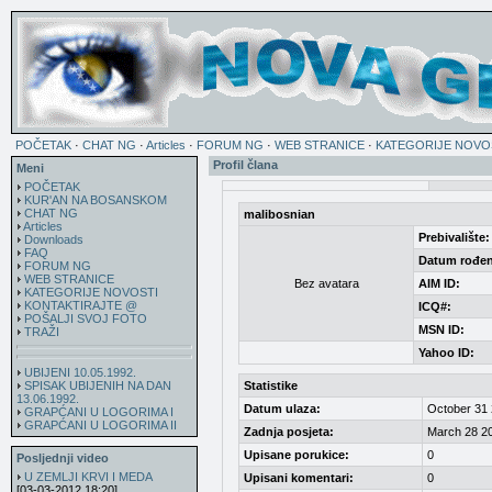
POČETAK
·
CHAT NG
·
Articles
·
FORUM NG
·
WEB STRANICE
·
KATEGORIJE NOVO
Profil člana
Meni
POČETAK
KUR'AN NA BOSANSKOM
CHAT NG
malibosnian
Articles
Prebivalište:
Downloads
FAQ
Datum rođen
FORUM NG
WEB STRANICE
Bez avatara
AIM ID:
KATEGORIJE NOVOSTI
KONTAKTIRAJTE @
ICQ#:
POŠALJI SVOJ FOTO
MSN ID:
TRAŽI
Yahoo ID:
UBIJENI 10.05.1992.
SPISAK UBIJENIH NA DAN
Statistike
13.06.1992.
Datum ulaza:
October 31 
GRAPĆANI U LOGORIMA I
GRAPĆANI U LOGORIMA II
Zadnja posjeta:
March 28 20
Upisane porukice:
0
Posljednji video
U ZEMLJI KRVI I MEDA
Upisani komentari:
0
[03-03-2012 18:20]