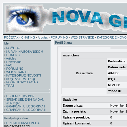
POČETAK
·
CHAT NG
·
Articles
·
FORUM NG
·
WEB STRANICE
·
KATEGORIJE NOVO
Profil člana
Meni
POČETAK
KUR'AN NA BOSANSKOM
CHAT NG
muenchen
Articles
Prebivalište:
Downloads
FAQ
Datum rođen
FORUM NG
WEB STRANICE
Bez avatara
AIM ID:
KATEGORIJE NOVOSTI
KONTAKTIRAJTE @
ICQ#:
POŠALJI SVOJ FOTO
MSN ID:
TRAŽI
Yahoo ID:
UBIJENI 10.05.1992.
SPISAK UBIJENIH NA DAN
Statistike
13.06.1992.
Datum ulaza:
November 1
GRAPĆANI U LOGORIMA I
GRAPĆANI U LOGORIMA II
Zadnja posjeta:
November 2
Upisane porukice:
0
Posljednji video
U ZEMLJI KRVI I MEDA
Upisani komentari:
0
[03-03-2012 18:20]