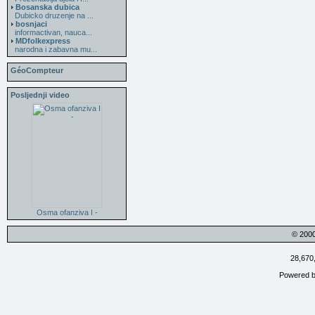
Bosanska dubica
Dubicko druzenje na ...
bosnjaci
informactivan, nauca...
MDfolkexpress
narodna i zabavna mu...
GéoCompteur
Posljednji video
Osma ofanziva I -
© 200
28,670
Powered 