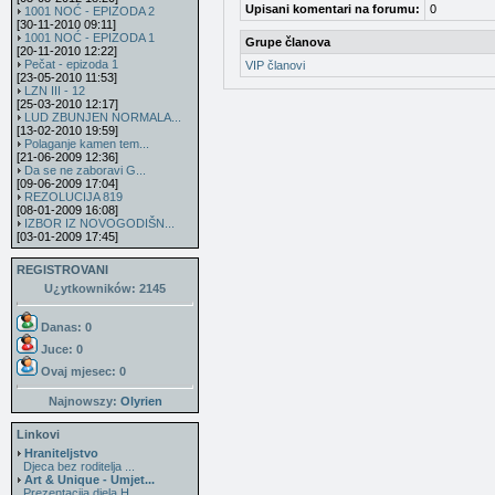
Upisani komentari na forumu:
0
1001 NOĆ - EPIZODA 2
[30-11-2010 09:11]
1001 NOĆ - EPIZODA 1
Grupe članova
[20-11-2010 12:22]
Pečat - epizoda 1
VIP članovi
[23-05-2010 11:53]
LZN III - 12
[25-03-2010 12:17]
LUD ZBUNJEN NORMALA...
[13-02-2010 19:59]
Polaganje kamen tem...
[21-06-2009 12:36]
Da se ne zaboravi G...
[09-06-2009 17:04]
REZOLUCIJA 819
[08-01-2009 16:08]
IZBOR IZ NOVOGODIŠN...
[03-01-2009 17:45]
REGISTROVANI
U¿ytkowników: 2145
Danas: 0
Juce: 0
Ovaj mjesec:
0
Najnowszy:
Olyrien
Linkovi
Hraniteljstvo
Djeca bez roditelja ...
Art & Unique - Umjet...
Prezentacija djela H...