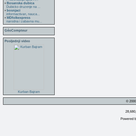
Bosanska dubica
Dubicko druzenje na ...
bosnjaci
informactivan, nauca...
MDfolkexpress
narodna i zabavna mu...
GéoCompteur
Posljednji video
Kurban Bajram
© 200
28,680
Powered 