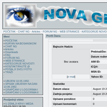
POČETAK
·
CHAT NG
·
Articles
·
FORUM NG
·
WEB STRANICE
·
KATEGORIJE NOVO
Profil člana
Meni
POČETAK
KUR'AN NA BOSANSKOM
CHAT NG
Bajruzin Hadzic
Articles
Prebivalište:
Downloads
FAQ
Datum rođen
FORUM NG
WEB STRANICE
Bez avatara
AIM ID:
KATEGORIJE NOVOSTI
KONTAKTIRAJTE @
ICQ#:
POŠALJI SVOJ FOTO
MSN ID:
TRAŽI
[
e-mail
]
Yahoo ID:
UBIJENI 10.05.1992.
SPISAK UBIJENIH NA DAN
Statistike
13.06.1992.
Datum ulaza:
August 19 2
GRAPĆANI U LOGORIMA I
GRAPĆANI U LOGORIMA II
Zadnja posjeta:
August 19 2
Upisane porukice:
0
Posljednji video
U ZEMLJI KRVI I MEDA
Upisani komentari:
0
[03-03-2012 18:20]