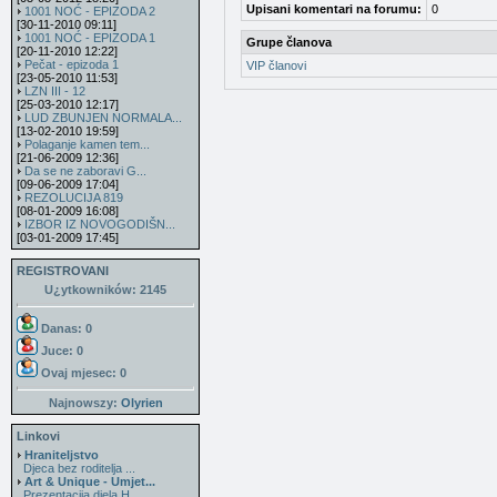
Upisani komentari na forumu:
0
1001 NOĆ - EPIZODA 2
[30-11-2010 09:11]
1001 NOĆ - EPIZODA 1
Grupe članova
[20-11-2010 12:22]
Pečat - epizoda 1
VIP članovi
[23-05-2010 11:53]
LZN III - 12
[25-03-2010 12:17]
LUD ZBUNJEN NORMALA...
[13-02-2010 19:59]
Polaganje kamen tem...
[21-06-2009 12:36]
Da se ne zaboravi G...
[09-06-2009 17:04]
REZOLUCIJA 819
[08-01-2009 16:08]
IZBOR IZ NOVOGODIŠN...
[03-01-2009 17:45]
REGISTROVANI
U¿ytkowników: 2145
Danas: 0
Juce: 0
Ovaj mjesec:
0
Najnowszy:
Olyrien
Linkovi
Hraniteljstvo
Djeca bez roditelja ...
Art & Unique - Umjet...
Prezentacija djela H...