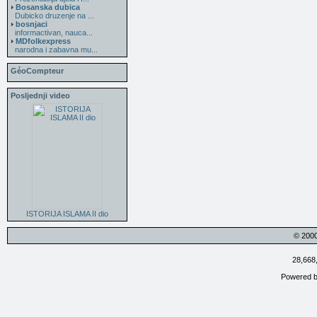
Bosanska dubica
Dubicko druzenje na ...
bosnjaci
informactivan, nauca...
MDfolkexpress
narodna i zabavna mu...
GéoCompteur
Posljednji video
ISTORIJA ISLAMA II dio
© 200
28,668
Powered 