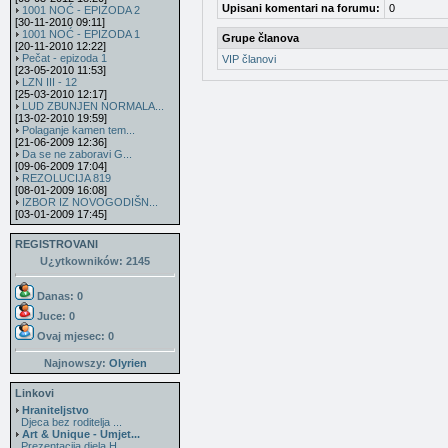
Upisani komentari na forumu:
0
1001 NOĆ - EPIZODA 2
[30-11-2010 09:11]
1001 NOĆ - EPIZODA 1
Grupe članova
[20-11-2010 12:22]
Pečat - epizoda 1
VIP članovi
[23-05-2010 11:53]
LZN III - 12
[25-03-2010 12:17]
LUD ZBUNJEN NORMALA...
[13-02-2010 19:59]
Polaganje kamen tem...
[21-06-2009 12:36]
Da se ne zaboravi G...
[09-06-2009 17:04]
REZOLUCIJA 819
[08-01-2009 16:08]
IZBOR IZ NOVOGODIŠN...
[03-01-2009 17:45]
REGISTROVANI
U¿ytkowników: 2145
Danas: 0
Juce: 0
Ovaj mjesec:
0
Najnowszy:
Olyrien
Linkovi
Hraniteljstvo
Djeca bez roditelja ...
Art & Unique - Umjet...
Prezentacija djela H...