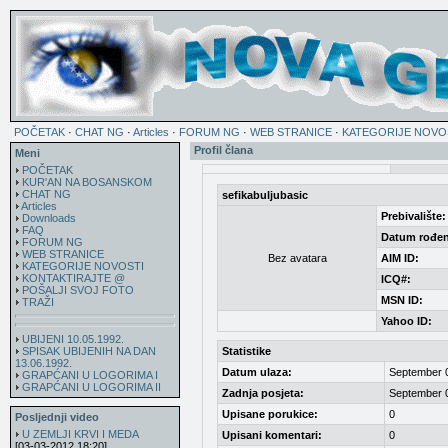
POČETAK
·
CHAT NG
·
Articles
·
FORUM NG
·
WEB STRANICE
·
KATEGORIJE NOVO
Profil člana
Meni
POČETAK
KUR'AN NA BOSANSKOM
CHAT NG
sefikabuljubasic
Articles
Prebivalište:
Downloads
FAQ
Datum rođen
FORUM NG
WEB STRANICE
Bez avatara
AIM ID:
KATEGORIJE NOVOSTI
KONTAKTIRAJTE @
ICQ#:
POŠALJI SVOJ FOTO
MSN ID:
TRAŽI
Yahoo ID:
UBIJENI 10.05.1992.
SPISAK UBIJENIH NA DAN
Statistike
13.06.1992.
Datum ulaza:
September 
GRAPĆANI U LOGORIMA I
GRAPĆANI U LOGORIMA II
Zadnja posjeta:
September 
Upisane porukice:
0
Posljednji video
U ZEMLJI KRVI I MEDA
Upisani komentari:
0
[03-03-2012 18:20]