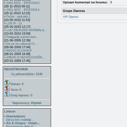
Upisani komentari na forumu:
0
1001 NOĆ - EPIZODA 2
[30-11-2010 09:11]
1001 NOĆ - EPIZODA 1
Grupe članova
[20-11-2010 12:22]
Pečat - epizoda 1
VIP članovi
[23-05-2010 11:53]
LZN III - 12
[25-03-2010 12:17]
LUD ZBUNJEN NORMALA...
[13-02-2010 19:59]
Polaganje kamen tem...
[21-06-2009 12:36]
Da se ne zaboravi G...
[09-06-2009 17:04]
REZOLUCIJA 819
[08-01-2009 16:08]
IZBOR IZ NOVOGODIŠN...
[03-01-2009 17:45]
REGISTROVANI
U¿ytkowników: 2145
Danas: 0
Juce: 0
Ovaj mjesec:
0
Najnowszy:
Olyrien
Linkovi
Hraniteljstvo
Djeca bez roditelja ...
Art & Unique - Umjet...
Prezentacija djela H...