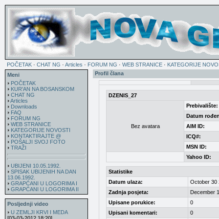
POČETAK
·
CHAT NG
·
Articles
·
FORUM NG
·
WEB STRANICE
·
KATEGORIJE NOVO
Profil člana
Meni
POČETAK
KUR'AN NA BOSANSKOM
CHAT NG
DZENIS_27
Articles
Prebivalište:
Downloads
FAQ
Datum rođen
FORUM NG
WEB STRANICE
Bez avatara
AIM ID:
KATEGORIJE NOVOSTI
KONTAKTIRAJTE @
ICQ#:
POŠALJI SVOJ FOTO
MSN ID:
TRAŽI
Yahoo ID:
UBIJENI 10.05.1992.
SPISAK UBIJENIH NA DAN
Statistike
13.06.1992.
Datum ulaza:
October 30 
GRAPĆANI U LOGORIMA I
GRAPĆANI U LOGORIMA II
Zadnja posjeta:
December 1
Upisane porukice:
0
Posljednji video
U ZEMLJI KRVI I MEDA
Upisani komentari:
0
[03-03-2012 18:20]