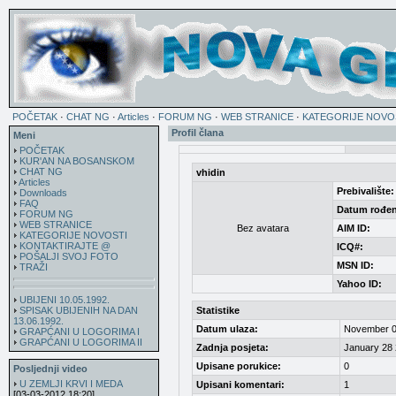
POČETAK
·
CHAT NG
·
Articles
·
FORUM NG
·
WEB STRANICE
·
KATEGORIJE NOVO
Profil člana
Meni
POČETAK
KUR'AN NA BOSANSKOM
CHAT NG
vhidin
Articles
Prebivalište:
Downloads
FAQ
Datum rođen
FORUM NG
WEB STRANICE
Bez avatara
AIM ID:
KATEGORIJE NOVOSTI
KONTAKTIRAJTE @
ICQ#:
POŠALJI SVOJ FOTO
MSN ID:
TRAŽI
Yahoo ID:
UBIJENI 10.05.1992.
SPISAK UBIJENIH NA DAN
Statistike
13.06.1992.
Datum ulaza:
November 0
GRAPĆANI U LOGORIMA I
GRAPĆANI U LOGORIMA II
Zadnja posjeta:
January 28 
Upisane porukice:
0
Posljednji video
U ZEMLJI KRVI I MEDA
Upisani komentari:
1
[03-03-2012 18:20]