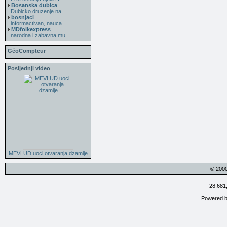
Bosanska dubica
Dubicko druzenje na ...
bosnjaci
informactivan, nauca...
MDfolkexpress
narodna i zabavna mu...
GéoCompteur
Posljednji video
MEVLUD uoci otvaranja dzamije
© 200
28,681
Powered 