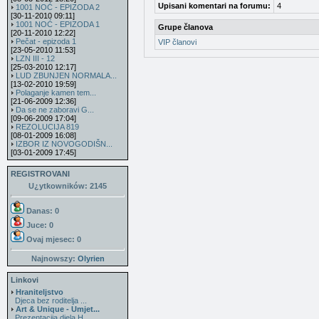
Upisani komentari na forumu:
4
1001 NOĆ - EPIZODA 2
[30-11-2010 09:11]
1001 NOĆ - EPIZODA 1
Grupe članova
[20-11-2010 12:22]
Pečat - epizoda 1
VIP članovi
[23-05-2010 11:53]
LZN III - 12
[25-03-2010 12:17]
LUD ZBUNJEN NORMALA...
[13-02-2010 19:59]
Polaganje kamen tem...
[21-06-2009 12:36]
Da se ne zaboravi G...
[09-06-2009 17:04]
REZOLUCIJA 819
[08-01-2009 16:08]
IZBOR IZ NOVOGODIŠN...
[03-01-2009 17:45]
REGISTROVANI
U¿ytkowników: 2145
Danas: 0
Juce: 0
Ovaj mjesec:
0
Najnowszy:
Olyrien
Linkovi
Hraniteljstvo
Djeca bez roditelja ...
Art & Unique - Umjet...
Prezentacija djela H...