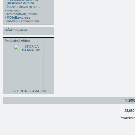
Bosanska dubica
Dubicko druzenje na ...
bosnjaci
informactivan, nauca...
MDfolkexpress
narodna i zabavna mu...
GéoCompteur
Posljednji video
ISTORIJA ISLAMA I dio
© 200
28,680
Powered 