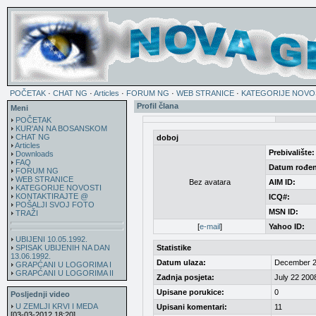
POČETAK
·
CHAT NG
·
Articles
·
FORUM NG
·
WEB STRANICE
·
KATEGORIJE NOVO
Profil člana
Meni
POČETAK
KUR'AN NA BOSANSKOM
CHAT NG
doboj
Articles
Prebivalište:
Downloads
FAQ
Datum rođen
FORUM NG
WEB STRANICE
Bez avatara
AIM ID:
KATEGORIJE NOVOSTI
KONTAKTIRAJTE @
ICQ#:
POŠALJI SVOJ FOTO
MSN ID:
TRAŽI
[
e-mail
]
Yahoo ID:
UBIJENI 10.05.1992.
SPISAK UBIJENIH NA DAN
Statistike
13.06.1992.
Datum ulaza:
December 2
GRAPĆANI U LOGORIMA I
GRAPĆANI U LOGORIMA II
Zadnja posjeta:
July 22 200
Upisane porukice:
0
Posljednji video
U ZEMLJI KRVI I MEDA
Upisani komentari:
11
[03-03-2012 18:20]