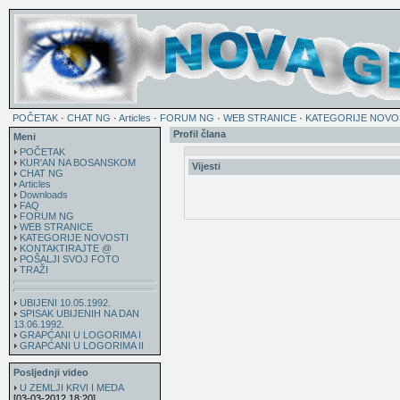
POČETAK
·
CHAT NG
·
Articles
·
FORUM NG
·
WEB STRANICE
·
KATEGORIJE NOVO
Profil člana
Meni
POČETAK
KUR'AN NA BOSANSKOM
Vijesti
CHAT NG
Articles
Downloads
FAQ
FORUM NG
WEB STRANICE
KATEGORIJE NOVOSTI
KONTAKTIRAJTE @
POŠALJI SVOJ FOTO
TRAŽI
UBIJENI 10.05.1992.
SPISAK UBIJENIH NA DAN
13.06.1992.
GRAPĆANI U LOGORIMA I
GRAPĆANI U LOGORIMA II
Posljednji video
U ZEMLJI KRVI I MEDA
[03-03-2012 18:20]