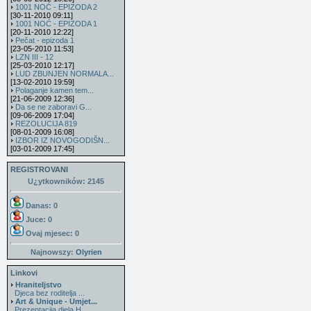
1001 NOĆ - EPIZODA 2
[30-11-2010 09:11]
1001 NOĆ - EPIZODA 1
[20-11-2010 12:22]
Pečat - epizoda 1
[23-05-2010 11:53]
LZN III - 12
[25-03-2010 12:17]
LUD ZBUNJEN NORMALA...
[13-02-2010 19:59]
Polaganje kamen tem...
[21-06-2009 12:36]
Da se ne zaboravi G...
[09-06-2009 17:04]
REZOLUCIJA 819
[08-01-2009 16:08]
IZBOR IZ NOVOGODIŠN...
[03-01-2009 17:45]
REGISTROVANI
U¿ytkowników: 2145
Danas: 0
Juce: 0
Ovaj mjesec:
0
Najnowszy:
Olyrien
Linkovi
Hraniteljstvo
Djeca bez roditelja ...
Art & Unique - Umjet...
Prezentacija djela H...