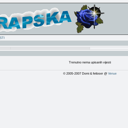
STI
Trenutno nema upisanih vijesti
© 2005-2007 Domi & fetloser @
Venue