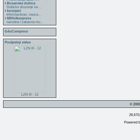
Bosanska dubica
Dubicko druzenje na ...
bosnjaci
informactivan, nauca...
MDfolkexpress
narodna i zabavna mu...
GéoCompteur
Posljednji video
LZN III - 12
© 200
28,670
Powered 