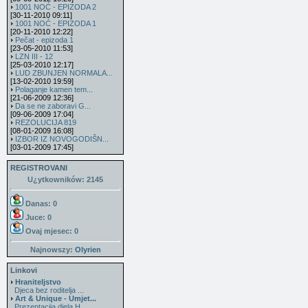
1001 NOĆ - EPIZODA 2
[30-11-2010 09:11]
1001 NOĆ - EPIZODA 1
[20-11-2010 12:22]
Pečat - epizoda 1
[23-05-2010 11:53]
LZN III - 12
[25-03-2010 12:17]
LUD ZBUNJEN NORMALA...
[13-02-2010 19:59]
Polaganje kamen tem...
[21-06-2009 12:36]
Da se ne zaboravi G...
[09-06-2009 17:04]
REZOLUCIJA 819
[08-01-2009 16:08]
IZBOR IZ NOVOGODIŠN...
[03-01-2009 17:45]
REGISTROVANI
U¿ytkowników: 2145
Danas: 0
Juce: 0
Ovaj mjesec:
0
Najnowszy:
Olyrien
Linkovi
Hraniteljstvo
Djeca bez roditelja ...
Art & Unique - Umjet...
Prezentacija djela H...