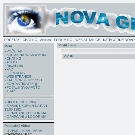
POČETAK
·
CHAT NG
·
Articles
·
FORUM NG
·
WEB STRANICE
·
KATEGORIJE NOVO
Profil člana
Meni
POČETAK
KUR'AN NA BOSANSKOM
Vijesti
CHAT NG
Articles
Downloads
FAQ
FORUM NG
WEB STRANICE
KATEGORIJE NOVOSTI
KONTAKTIRAJTE @
POŠALJI SVOJ FOTO
TRAŽI
UBIJENI 10.05.1992.
SPISAK UBIJENIH NA DAN
13.06.1992.
GRAPĆANI U LOGORIMA I
GRAPĆANI U LOGORIMA II
Posljednji video
U ZEMLJI KRVI I MEDA
[03-03-2012 18:20]