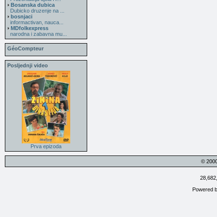
Bosanska dubica
Dubicko druzenje na ...
bosnjaci
informactivan, nauca...
MDfolkexpress
narodna i zabavna mu...
GéoCompteur
Posljednji video
Prva epizoda
© 200
28,682
Powered 