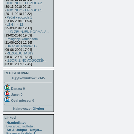
1001 NOĆ - EPIZODA 2
[30-11-2010 09:11]
1001 NOĆ - EPIZODA 1
[20-11-2010 12:22]
Pečat - epizoda 1
[23-05-2010 11:53]
LZN III - 12
[25-03-2010 12:17]
LUD ZBUNJEN NORMALA...
[13-02-2010 19:59]
Polaganje kamen tem...
[21-06-2009 12:36]
Da se ne zaboravi G...
[09-06-2009 17:04]
REZOLUCIJA 819
[08-01-2009 16:08]
IZBOR IZ NOVOGODIŠN...
[03-01-2009 17:45]
REGISTROVANI
U¿ytkowników: 2145
Danas: 0
Juce: 0
Ovaj mjesec:
0
Najnowszy:
Olyrien
Linkovi
Hraniteljstvo
Djeca bez roditelja ...
Art & Unique - Umjet...
Prezentacija djela H...