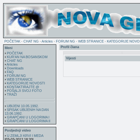
POČETAK
·
CHAT NG
·
Articles
·
FORUM NG
·
WEB STRANICE
·
KATEGORIJE NOVO
Profil člana
Meni
POČETAK
KUR'AN NA BOSANSKOM
Vijesti
CHAT NG
Articles
Downloads
FAQ
FORUM NG
WEB STRANICE
KATEGORIJE NOVOSTI
KONTAKTIRAJTE @
POŠALJI SVOJ FOTO
TRAŽI
UBIJENI 10.05.1992.
SPISAK UBIJENIH NA DAN
13.06.1992.
GRAPĆANI U LOGORIMA I
GRAPĆANI U LOGORIMA II
Posljednji video
U ZEMLJI KRVI I MEDA
[03-03-2012 18:20]