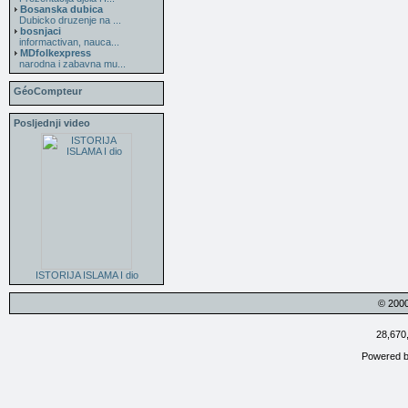
Bosanska dubica
Dubicko druzenje na ...
bosnjaci
informactivan, nauca...
MDfolkexpress
narodna i zabavna mu...
GéoCompteur
Posljednji video
ISTORIJA ISLAMA I dio
© 200
28,670
Powered 