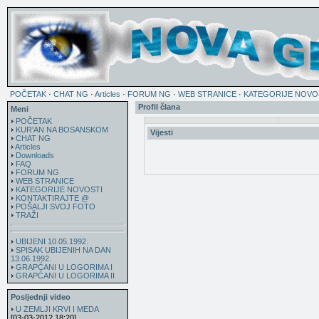
POČETAK
·
CHAT NG
·
Articles
·
FORUM NG
·
WEB STRANICE
·
KATEGORIJE NOVO
Profil člana
Meni
POČETAK
KUR'AN NA BOSANSKOM
Vijesti
CHAT NG
Articles
Downloads
FAQ
FORUM NG
WEB STRANICE
KATEGORIJE NOVOSTI
KONTAKTIRAJTE @
POŠALJI SVOJ FOTO
TRAŽI
UBIJENI 10.05.1992.
SPISAK UBIJENIH NA DAN
13.06.1992.
GRAPĆANI U LOGORIMA I
GRAPĆANI U LOGORIMA II
Posljednji video
U ZEMLJI KRVI I MEDA
[03-03-2012 18:20]