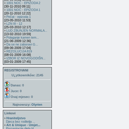
1001 NOĆ - EPIZODA 2
[30-11-2010 09:11]
1001 NOĆ - EPIZODA 1
[20-11-2010 12:22]
Pečat - epizoda 1
[23-05-2010 11:53]
LZN III - 12
[25-03-2010 12:17]
LUD ZBUNJEN NORMALA...
[13-02-2010 19:59]
Polaganje kamen tem...
[21-06-2009 12:36]
Da se ne zaboravi G...
[09-06-2009 17:04]
REZOLUCIJA 819
[08-01-2009 16:08]
IZBOR IZ NOVOGODIŠN...
[03-01-2009 17:45]
REGISTROVANI
U¿ytkowników: 2145
Danas: 0
Juce: 0
Ovaj mjesec:
0
Najnowszy:
Olyrien
Linkovi
Hraniteljstvo
Djeca bez roditelja ...
Art & Unique - Umjet...
Prezentacija djela H...