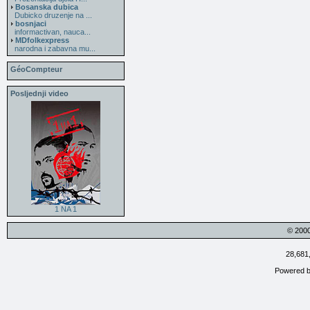
Bosanska dubica
Dubicko druzenje na ...
bosnjaci
informactivan, nauca...
MDfolkexpress
narodna i zabavna mu...
GéoCompteur
Posljednji video
1 NA 1
© 200
28,681
Powered 