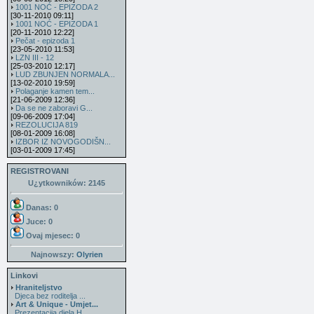
1001 NOĆ - EPIZODA 2
[30-11-2010 09:11]
1001 NOĆ - EPIZODA 1
[20-11-2010 12:22]
Pečat - epizoda 1
[23-05-2010 11:53]
LZN III - 12
[25-03-2010 12:17]
LUD ZBUNJEN NORMALA...
[13-02-2010 19:59]
Polaganje kamen tem...
[21-06-2009 12:36]
Da se ne zaboravi G...
[09-06-2009 17:04]
REZOLUCIJA 819
[08-01-2009 16:08]
IZBOR IZ NOVOGODIŠN...
[03-01-2009 17:45]
REGISTROVANI
U¿ytkowników: 2145
Danas: 0
Juce: 0
Ovaj mjesec:
0
Najnowszy:
Olyrien
Linkovi
Hraniteljstvo
Djeca bez roditelja ...
Art & Unique - Umjet...
Prezentacija djela H...