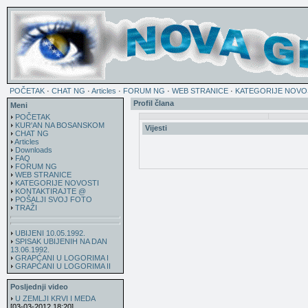
POČETAK
·
CHAT NG
·
Articles
·
FORUM NG
·
WEB STRANICE
·
KATEGORIJE NOVO
Profil člana
Meni
POČETAK
KUR'AN NA BOSANSKOM
Vijesti
CHAT NG
Articles
Downloads
FAQ
FORUM NG
WEB STRANICE
KATEGORIJE NOVOSTI
KONTAKTIRAJTE @
POŠALJI SVOJ FOTO
TRAŽI
UBIJENI 10.05.1992.
SPISAK UBIJENIH NA DAN
13.06.1992.
GRAPĆANI U LOGORIMA I
GRAPĆANI U LOGORIMA II
Posljednji video
U ZEMLJI KRVI I MEDA
[03-03-2012 18:20]