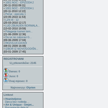
1001 NOĆ - EPIZODA 2
[30-11-2010 09:11]
1001 NOĆ - EPIZODA 1
[20-11-2010 12:22]
Pečat - epizoda 1
[23-05-2010 11:53]
LZN III - 12
[25-03-2010 12:17]
LUD ZBUNJEN NORMALA...
[13-02-2010 19:59]
Polaganje kamen tem...
[21-06-2009 12:36]
Da se ne zaboravi G...
[09-06-2009 17:04]
REZOLUCIJA 819
[08-01-2009 16:08]
IZBOR IZ NOVOGODIŠN...
[03-01-2009 17:45]
REGISTROVANI
U¿ytkowników: 2145
Danas: 0
Juce: 0
Ovaj mjesec:
0
Najnowszy:
Olyrien
Linkovi
Hraniteljstvo
Djeca bez roditelja ...
Art & Unique - Umjet...
Prezentacija djela H...