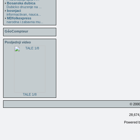
Bosanska dubica
Dubicko druzenje na ...
bosnjaci
informactivan, nauca...
MDfolkexpress
narodna i zabavna mu...
GéoCompteur
Posljednji video
TALE 1/8
© 200
28,674
Powered 