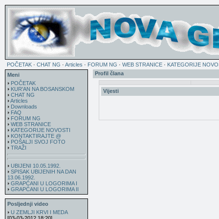
POČETAK
·
CHAT NG
·
Articles
·
FORUM NG
·
WEB STRANICE
·
KATEGORIJE NOVO
Profil člana
Meni
POČETAK
KUR'AN NA BOSANSKOM
Vijesti
CHAT NG
Articles
Downloads
FAQ
FORUM NG
WEB STRANICE
KATEGORIJE NOVOSTI
KONTAKTIRAJTE @
POŠALJI SVOJ FOTO
TRAŽI
UBIJENI 10.05.1992.
SPISAK UBIJENIH NA DAN
13.06.1992.
GRAPĆANI U LOGORIMA I
GRAPĆANI U LOGORIMA II
Posljednji video
U ZEMLJI KRVI I MEDA
[03-03-2012 18:20]