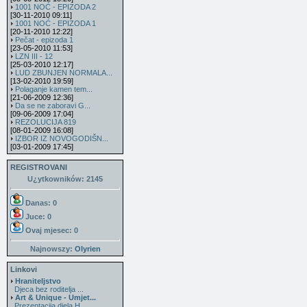
1001 NOĆ - EPIZODA 2
[30-11-2010 09:11]
1001 NOĆ - EPIZODA 1
[20-11-2010 12:22]
Pečat - epizoda 1
[23-05-2010 11:53]
LZN III - 12
[25-03-2010 12:17]
LUD ZBUNJEN NORMALA...
[13-02-2010 19:59]
Polaganje kamen tem...
[21-06-2009 12:36]
Da se ne zaboravi G...
[09-06-2009 17:04]
REZOLUCIJA 819
[08-01-2009 16:08]
IZBOR IZ NOVOGODIŠN...
[03-01-2009 17:45]
REGISTROVANI
U¿ytkowników: 2145
Danas: 0
Juce: 0
Ovaj mjesec:
0
Najnowszy:
Olyrien
Linkovi
Hraniteljstvo
Djeca bez roditelja ...
Art & Unique - Umjet...
Prezentacija djela H...