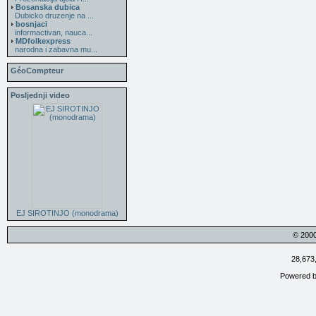
Bosanska dubica
Dubicko druzenje na ...
bosnjaci
informactivan, nauca...
MDfolkexpress
narodna i zabavna mu...
GéoCompteur
Posljednji video
EJ SIROTINJO (monodrama)
© 200
28,673
Powered 