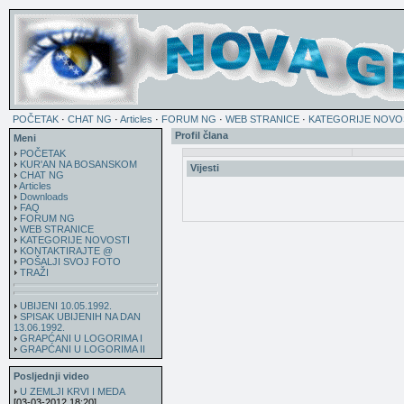
POČETAK
·
CHAT NG
·
Articles
·
FORUM NG
·
WEB STRANICE
·
KATEGORIJE NOVO
Profil člana
Meni
POČETAK
KUR'AN NA BOSANSKOM
Vijesti
CHAT NG
Articles
Downloads
FAQ
FORUM NG
WEB STRANICE
KATEGORIJE NOVOSTI
KONTAKTIRAJTE @
POŠALJI SVOJ FOTO
TRAŽI
UBIJENI 10.05.1992.
SPISAK UBIJENIH NA DAN
13.06.1992.
GRAPĆANI U LOGORIMA I
GRAPĆANI U LOGORIMA II
Posljednji video
U ZEMLJI KRVI I MEDA
[03-03-2012 18:20]