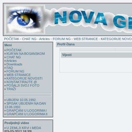
POČETAK
·
CHAT NG
·
Articles
·
FORUM NG
·
WEB STRANICE
·
KATEGORIJE NOVO
Profil člana
Meni
POČETAK
KUR'AN NA BOSANSKOM
Vijesti
CHAT NG
Articles
Downloads
FAQ
FORUM NG
WEB STRANICE
KATEGORIJE NOVOSTI
KONTAKTIRAJTE @
POŠALJI SVOJ FOTO
TRAŽI
UBIJENI 10.05.1992.
SPISAK UBIJENIH NA DAN
13.06.1992.
GRAPĆANI U LOGORIMA I
GRAPĆANI U LOGORIMA II
Posljednji video
U ZEMLJI KRVI I MEDA
[03-03-2012 18:20]