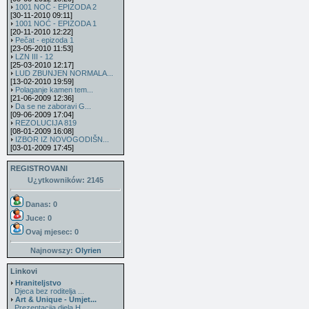
1001 NOĆ - EPIZODA 2
[30-11-2010 09:11]
1001 NOĆ - EPIZODA 1
[20-11-2010 12:22]
Pečat - epizoda 1
[23-05-2010 11:53]
LZN III - 12
[25-03-2010 12:17]
LUD ZBUNJEN NORMALA...
[13-02-2010 19:59]
Polaganje kamen tem...
[21-06-2009 12:36]
Da se ne zaboravi G...
[09-06-2009 17:04]
REZOLUCIJA 819
[08-01-2009 16:08]
IZBOR IZ NOVOGODIŠN...
[03-01-2009 17:45]
REGISTROVANI
U¿ytkowników: 2145
Danas: 0
Juce: 0
Ovaj mjesec:
0
Najnowszy:
Olyrien
Linkovi
Hraniteljstvo
Djeca bez roditelja ...
Art & Unique - Umjet...
Prezentacija djela H...