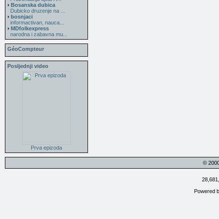
Bosanska dubica
Dubicko druzenje na ...
bosnjaci
informactivan, nauca...
MDfolkexpress
narodna i zabavna mu...
GéoCompteur
Posljednji video
Prva epizoda
© 200
28,681
Powered 