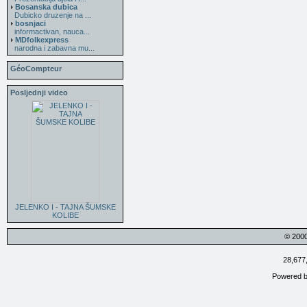
Bosanska dubica
Dubicko druzenje na ...
bosnjaci
informactivan, nauca...
MDfolkexpress
narodna i zabavna mu...
GéoCompteur
Posljednji video
JELENKO I - TAJNA ŠUMSKE
KOLIBE
© 200
28,677
Powered 