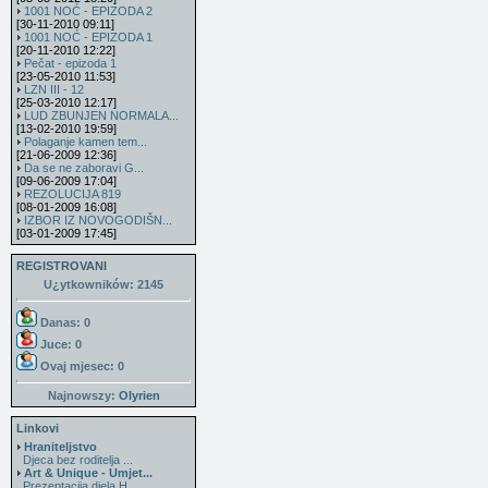
1001 NOĆ - EPIZODA 2
[30-11-2010 09:11]
1001 NOĆ - EPIZODA 1
[20-11-2010 12:22]
Pečat - epizoda 1
[23-05-2010 11:53]
LZN III - 12
[25-03-2010 12:17]
LUD ZBUNJEN NORMALA...
[13-02-2010 19:59]
Polaganje kamen tem...
[21-06-2009 12:36]
Da se ne zaboravi G...
[09-06-2009 17:04]
REZOLUCIJA 819
[08-01-2009 16:08]
IZBOR IZ NOVOGODIŠN...
[03-01-2009 17:45]
REGISTROVANI
U¿ytkowników: 2145
Danas: 0
Juce: 0
Ovaj mjesec:
0
Najnowszy:
Olyrien
Linkovi
Hraniteljstvo
Djeca bez roditelja ...
Art & Unique - Umjet...
Prezentacija djela H...