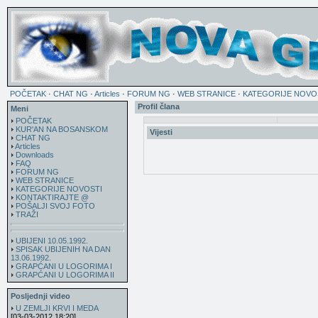
POČETAK
·
CHAT NG
·
Articles
·
FORUM NG
·
WEB STRANICE
·
KATEGORIJE NOVO
Profil člana
Meni
POČETAK
KUR'AN NA BOSANSKOM
Vijesti
CHAT NG
Articles
Downloads
FAQ
FORUM NG
WEB STRANICE
KATEGORIJE NOVOSTI
KONTAKTIRAJTE @
POŠALJI SVOJ FOTO
TRAŽI
UBIJENI 10.05.1992.
SPISAK UBIJENIH NA DAN
13.06.1992.
GRAPĆANI U LOGORIMA I
GRAPĆANI U LOGORIMA II
Posljednji video
U ZEMLJI KRVI I MEDA
[03-03-2012 18:20]