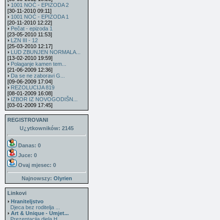
1001 NOĆ - EPIZODA 2
[30-11-2010 09:11]
1001 NOĆ - EPIZODA 1
[20-11-2010 12:22]
Pečat - epizoda 1
[23-05-2010 11:53]
LZN III - 12
[25-03-2010 12:17]
LUD ZBUNJEN NORMALA...
[13-02-2010 19:59]
Polaganje kamen tem...
[21-06-2009 12:36]
Da se ne zaboravi G...
[09-06-2009 17:04]
REZOLUCIJA 819
[08-01-2009 16:08]
IZBOR IZ NOVOGODIŠN...
[03-01-2009 17:45]
REGISTROVANI
U¿ytkowników: 2145
Danas: 0
Juce: 0
Ovaj mjesec:
0
Najnowszy:
Olyrien
Linkovi
Hraniteljstvo
Djeca bez roditelja ...
Art & Unique - Umjet...
Prezentacija djela H...