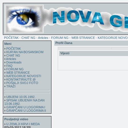
POČETAK
·
CHAT NG
·
Articles
·
FORUM NG
·
WEB STRANICE
·
KATEGORIJE NOVO
Profil člana
Meni
POČETAK
KUR'AN NA BOSANSKOM
Vijesti
CHAT NG
Articles
Downloads
FAQ
FORUM NG
WEB STRANICE
KATEGORIJE NOVOSTI
KONTAKTIRAJTE @
POŠALJI SVOJ FOTO
TRAŽI
UBIJENI 10.05.1992.
SPISAK UBIJENIH NA DAN
13.06.1992.
GRAPĆANI U LOGORIMA I
GRAPĆANI U LOGORIMA II
Posljednji video
U ZEMLJI KRVI I MEDA
[03-03-2012 18:20]