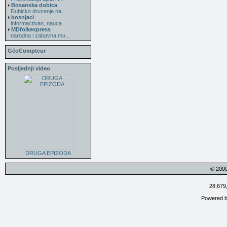
Bosanska dubica
Dubicko druzenje na ...
bosnjaci
informactivan, nauca...
MDfolkexpress
narodna i zabavna mu...
GéoCompteur
Posljednji video
DRUGA EPIZODA
© 200
28,679
Powered 