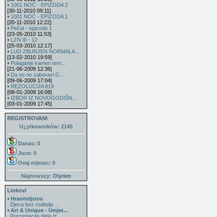
1001 NOĆ - EPIZODA 2
[30-11-2010 09:11]
1001 NOĆ - EPIZODA 1
[20-11-2010 12:22]
Pečat - epizoda 1
[23-05-2010 11:53]
LZN III - 12
[25-03-2010 12:17]
LUD ZBUNJEN NORMALA...
[13-02-2010 19:59]
Polaganje kamen tem...
[21-06-2009 12:36]
Da se ne zaboravi G...
[09-06-2009 17:04]
REZOLUCIJA 819
[08-01-2009 16:08]
IZBOR IZ NOVOGODIŠN...
[03-01-2009 17:45]
REGISTROVANI
U¿ytkowników: 2145
Danas: 0
Juce: 0
Ovaj mjesec:
0
Najnowszy:
Olyrien
Linkovi
Hraniteljstvo
Djeca bez roditelja ...
Art & Unique - Umjet...
Prezentacija djela H...