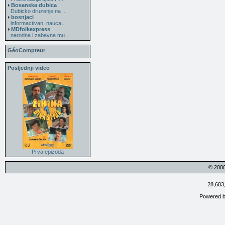
Bosanska dubica
Dubicko druzenje na ...
bosnjaci
informactivan, nauca...
MDfolkexpress
narodna i zabavna mu...
GéoCompteur
Posljednji video
Prva epizoda
© 200
28,683
Powered 