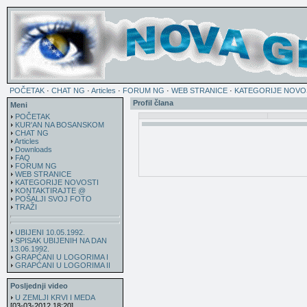
POČETAK
·
CHAT NG
·
Articles
·
FORUM NG
·
WEB STRANICE
·
KATEGORIJE NOVO
Profil člana
Meni
POČETAK
KUR'AN NA BOSANSKOM
CHAT NG
Articles
Downloads
FAQ
FORUM NG
WEB STRANICE
KATEGORIJE NOVOSTI
KONTAKTIRAJTE @
POŠALJI SVOJ FOTO
TRAŽI
UBIJENI 10.05.1992.
SPISAK UBIJENIH NA DAN
13.06.1992.
GRAPĆANI U LOGORIMA I
GRAPĆANI U LOGORIMA II
Posljednji video
U ZEMLJI KRVI I MEDA
[03-03-2012 18:20]