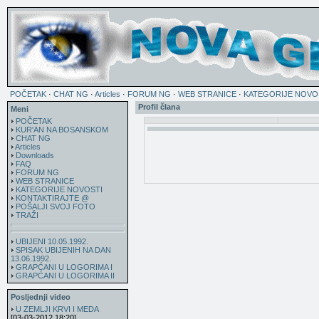
POČETAK
·
CHAT NG
·
Articles
·
FORUM NG
·
WEB STRANICE
·
KATEGORIJE NOVO
Profil člana
Meni
POČETAK
KUR'AN NA BOSANSKOM
CHAT NG
Articles
Downloads
FAQ
FORUM NG
WEB STRANICE
KATEGORIJE NOVOSTI
KONTAKTIRAJTE @
POŠALJI SVOJ FOTO
TRAŽI
UBIJENI 10.05.1992.
SPISAK UBIJENIH NA DAN
13.06.1992.
GRAPĆANI U LOGORIMA I
GRAPĆANI U LOGORIMA II
Posljednji video
U ZEMLJI KRVI I MEDA
[03-03-2012 18:20]