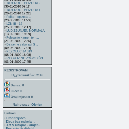
1001 NOĆ - EPIZODA 2
[30-11-2010 09:11]
1001 NOĆ - EPIZODA 1
[20-11-2010 12:22]
Pečat - epizoda 1
[23-05-2010 11:53]
LZN III - 12
[25-03-2010 12:17]
LUD ZBUNJEN NORMALA...
[13-02-2010 19:59]
Polaganje kamen tem...
[21-06-2009 12:36]
Da se ne zaboravi G...
[09-06-2009 17:04]
REZOLUCIJA 819
[08-01-2009 16:08]
IZBOR IZ NOVOGODIŠN...
[03-01-2009 17:45]
REGISTROVANI
U¿ytkowników: 2145
Danas: 0
Juce: 0
Ovaj mjesec:
0
Najnowszy:
Olyrien
Linkovi
Hraniteljstvo
Djeca bez roditelja ...
Art & Unique - Umjet...
Prezentacija djela H...