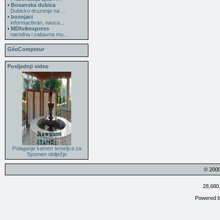
Bosanska dubica
Dubicko druzenje na ...
bosnjaci
informactivan, nauca...
MDfolkexpress
narodna i zabavna mu...
GéoCompteur
Posljednji video
Polaganje kamen temeljca za
Spomen obilježje
© 200
28,680
Powered 