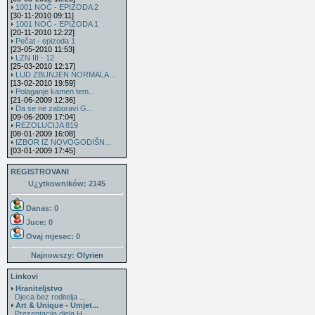
1001 NOĆ - EPIZODA 2
[30-11-2010 09:11]
1001 NOĆ - EPIZODA 1
[20-11-2010 12:22]
Pečat - epizoda 1
[23-05-2010 11:53]
LZN III - 12
[25-03-2010 12:17]
LUD ZBUNJEN NORMALA...
[13-02-2010 19:59]
Polaganje kamen tem...
[21-06-2009 12:36]
Da se ne zaboravi G...
[09-06-2009 17:04]
REZOLUCIJA 819
[08-01-2009 16:08]
IZBOR IZ NOVOGODIŠN...
[03-01-2009 17:45]
REGISTROVANI
U¿ytkowników: 2145
Danas: 0
Juce: 0
Ovaj mjesec:
0
Najnowszy:
Olyrien
Linkovi
Hraniteljstvo
Djeca bez roditelja ...
Art & Unique - Umjet...
Prezentacija djela H...