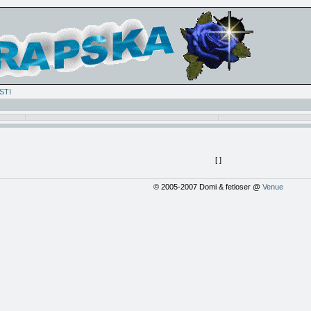
STI
[
]
© 2005-2007 Domi & fetloser @
Venue