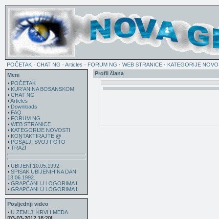
POČETAK
·
CHAT NG
·
Articles
·
FORUM NG
·
WEB STRANICE
·
KATEGORIJE NOVO
Profil člana
Meni
POČETAK
KUR'AN NA BOSANSKOM
CHAT NG
Articles
Downloads
FAQ
FORUM NG
WEB STRANICE
KATEGORIJE NOVOSTI
KONTAKTIRAJTE @
POŠALJI SVOJ FOTO
TRAŽI
UBIJENI 10.05.1992.
SPISAK UBIJENIH NA DAN
13.06.1992.
GRAPĆANI U LOGORIMA I
GRAPĆANI U LOGORIMA II
Posljednji video
U ZEMLJI KRVI I MEDA
[03-03-2012 18:20]