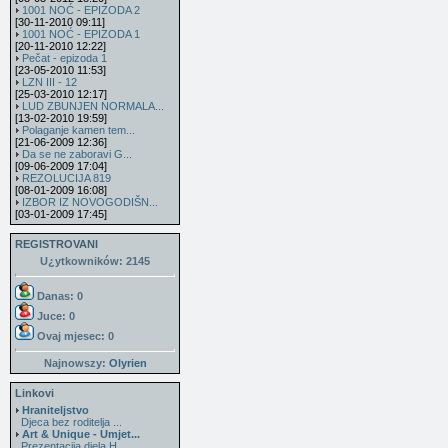
1001 NOĆ - EPIZODA 2
[30-11-2010 09:11]
1001 NOĆ - EPIZODA 1
[20-11-2010 12:22]
Pečat - epizoda 1
[23-05-2010 11:53]
LZN III - 12
[25-03-2010 12:17]
LUD ZBUNJEN NORMALA...
[13-02-2010 19:59]
Polaganje kamen tem...
[21-06-2009 12:36]
Da se ne zaboravi G...
[09-06-2009 17:04]
REZOLUCIJA 819
[08-01-2009 16:08]
IZBOR IZ NOVOGODIŠN...
[03-01-2009 17:45]
REGISTROVANI
U¿ytkowników: 2145
Danas: 0
Juce: 0
Ovaj mjesec:
0
Najnowszy:
Olyrien
Linkovi
Hraniteljstvo
Djeca bez roditelja ...
Art & Unique - Umjet...
Prezentacija djela H...