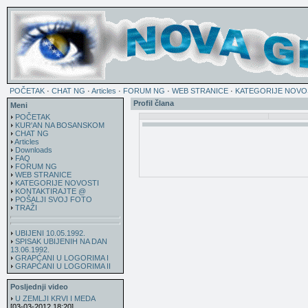
POČETAK
·
CHAT NG
·
Articles
·
FORUM NG
·
WEB STRANICE
·
KATEGORIJE NOVO
Profil člana
Meni
POČETAK
KUR'AN NA BOSANSKOM
CHAT NG
Articles
Downloads
FAQ
FORUM NG
WEB STRANICE
KATEGORIJE NOVOSTI
KONTAKTIRAJTE @
POŠALJI SVOJ FOTO
TRAŽI
UBIJENI 10.05.1992.
SPISAK UBIJENIH NA DAN
13.06.1992.
GRAPĆANI U LOGORIMA I
GRAPĆANI U LOGORIMA II
Posljednji video
U ZEMLJI KRVI I MEDA
[03-03-2012 18:20]