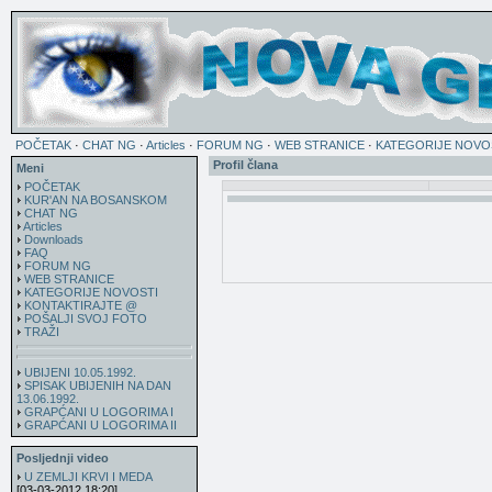
POČETAK
·
CHAT NG
·
Articles
·
FORUM NG
·
WEB STRANICE
·
KATEGORIJE NOVO
Profil člana
Meni
POČETAK
KUR'AN NA BOSANSKOM
CHAT NG
Articles
Downloads
FAQ
FORUM NG
WEB STRANICE
KATEGORIJE NOVOSTI
KONTAKTIRAJTE @
POŠALJI SVOJ FOTO
TRAŽI
UBIJENI 10.05.1992.
SPISAK UBIJENIH NA DAN
13.06.1992.
GRAPĆANI U LOGORIMA I
GRAPĆANI U LOGORIMA II
Posljednji video
U ZEMLJI KRVI I MEDA
[03-03-2012 18:20]