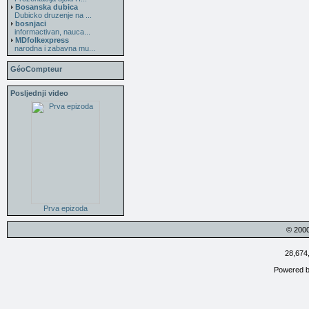
Bosanska dubica
Dubicko druzenje na ...
bosnjaci
informactivan, nauca...
MDfolkexpress
narodna i zabavna mu...
GéoCompteur
Posljednji video
Prva epizoda
© 200
28,674
Powered 