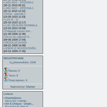
1001 NOĆ - EPIZODA 2
[30-11-2010 09:11]
1001 NOĆ - EPIZODA 1
[20-11-2010 12:22]
Pečat - epizoda 1
[23-05-2010 11:53]
LZN III - 12
[25-03-2010 12:17]
LUD ZBUNJEN NORMALA...
[13-02-2010 19:59]
Polaganje kamen tem...
[21-06-2009 12:36]
Da se ne zaboravi G...
[09-06-2009 17:04]
REZOLUCIJA 819
[08-01-2009 16:08]
IZBOR IZ NOVOGODIŠN...
[03-01-2009 17:45]
REGISTROVANI
U¿ytkowników: 2145
Danas: 0
Juce: 0
Ovaj mjesec:
0
Najnowszy:
Olyrien
Linkovi
Hraniteljstvo
Djeca bez roditelja ...
Art & Unique - Umjet...
Prezentacija djela H...