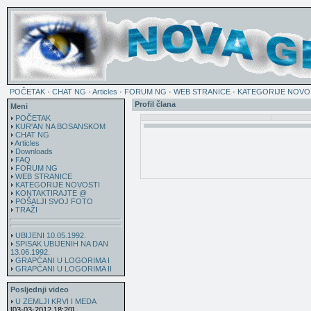
POČETAK
·
CHAT NG
·
Articles
·
FORUM NG
·
WEB STRANICE
·
KATEGORIJE NOVO
Profil člana
Meni
POČETAK
KUR'AN NA BOSANSKOM
CHAT NG
Articles
Downloads
FAQ
FORUM NG
WEB STRANICE
KATEGORIJE NOVOSTI
KONTAKTIRAJTE @
POŠALJI SVOJ FOTO
TRAŽI
UBIJENI 10.05.1992.
SPISAK UBIJENIH NA DAN
13.06.1992.
GRAPĆANI U LOGORIMA I
GRAPĆANI U LOGORIMA II
Posljednji video
U ZEMLJI KRVI I MEDA
[03-03-2012 18:20]