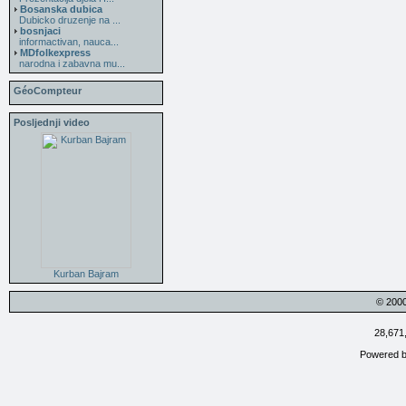
Bosanska dubica
Dubicko druzenje na ...
bosnjaci
informactivan, nauca...
MDfolkexpress
narodna i zabavna mu...
GéoCompteur
Posljednji video
Kurban Bajram
© 200
28,671
Powered 