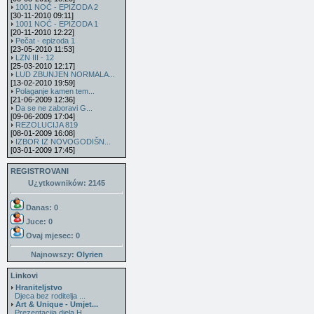
1001 NOĆ - EPIZODA 2
[30-11-2010 09:11]
1001 NOĆ - EPIZODA 1
[20-11-2010 12:22]
Pečat - epizoda 1
[23-05-2010 11:53]
LZN III - 12
[25-03-2010 12:17]
LUD ZBUNJEN NORMALA...
[13-02-2010 19:59]
Polaganje kamen tem...
[21-06-2009 12:36]
Da se ne zaboravi G...
[09-06-2009 17:04]
REZOLUCIJA 819
[08-01-2009 16:08]
IZBOR IZ NOVOGODIŠN...
[03-01-2009 17:45]
REGISTROVANI
U¿ytkowników: 2145
Danas: 0
Juce: 0
Ovaj mjesec:
0
Najnowszy:
Olyrien
Linkovi
Hraniteljstvo
Djeca bez roditelja ...
Art & Unique - Umjet...
Prezentacija djela H...