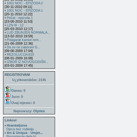
1001 NOĆ - EPIZODA 2
[30-11-2010 09:11]
1001 NOĆ - EPIZODA 1
[20-11-2010 12:22]
Pečat - epizoda 1
[23-05-2010 11:53]
LZN III - 12
[25-03-2010 12:17]
LUD ZBUNJEN NORMALA...
[13-02-2010 19:59]
Polaganje kamen tem...
[21-06-2009 12:36]
Da se ne zaboravi G...
[09-06-2009 17:04]
REZOLUCIJA 819
[08-01-2009 16:08]
IZBOR IZ NOVOGODIŠN...
[03-01-2009 17:45]
REGISTROVANI
U¿ytkowników: 2145
Danas: 0
Juce: 0
Ovaj mjesec:
0
Najnowszy:
Olyrien
Linkovi
Hraniteljstvo
Djeca bez roditelja ...
Art & Unique - Umjet...
Prezentacija djela H...