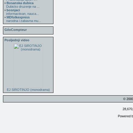
Bosanska dubica
Dubicko druzenje na ...
bosnjaci
informactivan, nauca...
MDfolkexpress
narodna i zabavna mu...
GéoCompteur
Posljednji video
EJ SIROTINJO (monodrama)
© 200
28,670
Powered 