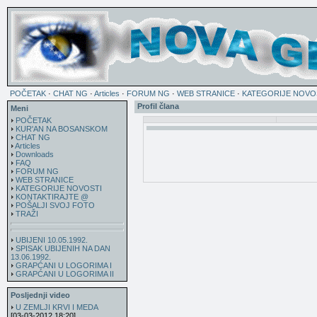
POČETAK
·
CHAT NG
·
Articles
·
FORUM NG
·
WEB STRANICE
·
KATEGORIJE NOVO
Profil člana
Meni
POČETAK
KUR'AN NA BOSANSKOM
CHAT NG
Articles
Downloads
FAQ
FORUM NG
WEB STRANICE
KATEGORIJE NOVOSTI
KONTAKTIRAJTE @
POŠALJI SVOJ FOTO
TRAŽI
UBIJENI 10.05.1992.
SPISAK UBIJENIH NA DAN
13.06.1992.
GRAPĆANI U LOGORIMA I
GRAPĆANI U LOGORIMA II
Posljednji video
U ZEMLJI KRVI I MEDA
[03-03-2012 18:20]