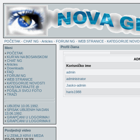
POČETAK
·
CHAT NG
·
Articles
·
FORUM NG
·
WEB STRANICE
·
KATEGORIJE NOVO
Profil člana
Meni
POČETAK
KUR'AN NA BOSANSKOM
AD
CHAT NG
Articles
Korisničko ime
Downloads
FAQ
admin
FORUM NG
administrator
WEB STRANICE
KATEGORIJE NOVOSTI
Jasko-admin
KONTAKTIRAJTE @
POŠALJI SVOJ FOTO
haris1988
TRAŽI
UBIJENI 10.05.1992.
SPISAK UBIJENIH NA DAN
13.06.1992.
GRAPĆANI U LOGORIMA I
GRAPĆANI U LOGORIMA II
Posljednji video
U ZEMLJI KRVI I MEDA
[03-03-2012 18:20]