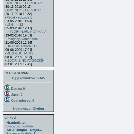
1001 NOĆ - EPIZODA 2
[30-11-2010 09:11]
1001 NOĆ - EPIZODA 1
[20-11-2010 12:22]
Pečat - epizoda 1
[23-05-2010 11:53]
LZN III - 12
[25-03-2010 12:17]
LUD ZBUNJEN NORMALA...
[13-02-2010 19:59]
Polaganje kamen tem...
[21-06-2009 12:36]
Da se ne zaboravi G...
[09-06-2009 17:04]
REZOLUCIJA 819
[08-01-2009 16:08]
IZBOR IZ NOVOGODIŠN...
[03-01-2009 17:45]
REGISTROVANI
U¿ytkowników: 2145
Danas: 0
Juce: 0
Ovaj mjesec:
0
Najnowszy:
Olyrien
Linkovi
Hraniteljstvo
Djeca bez roditelja ...
Art & Unique - Umjet...
Prezentacija djela H...