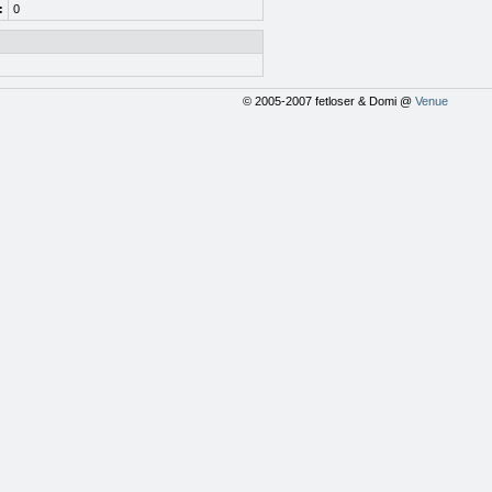
:
0
© 2005-2007 fetloser & Domi @
Venue