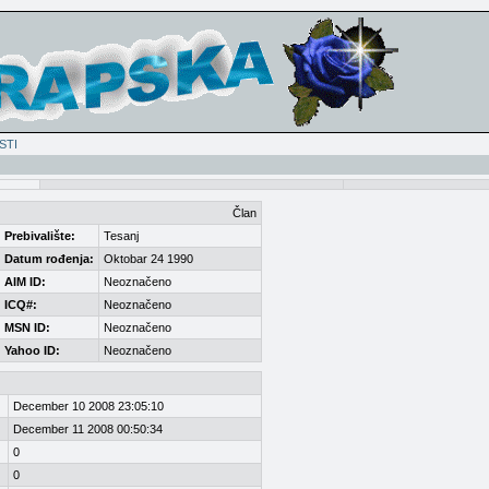
STI
Član
Prebivalište:
Tesanj
Datum rođenja:
Oktobar 24 1990
AIM ID:
Neoznačeno
ICQ#:
Neoznačeno
MSN ID:
Neoznačeno
Yahoo ID:
Neoznačeno
December 10 2008 23:05:10
December 11 2008 00:50:34
0
0