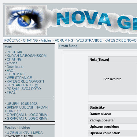
POČETAK
·
CHAT NG
·
Articles
·
FORUM NG
·
WEB STRANICE
·
KATEGORIJE NOVO
Profil člana
Meni
POČETAK
KUR'AN NA BOSANSKOM
CHAT NG
Nela_Tesanj
Articles
Downloads
FAQ
FORUM NG
WEB STRANICE
Bez avatara
KATEGORIJE NOVOSTI
KONTAKTIRAJTE @
POŠALJI SVOJ FOTO
TRAŽI
UBIJENI 10.05.1992.
SPISAK UBIJENIH NA DAN
Statistike
13.06.1992.
Datum ulaza:
GRAPĆANI U LOGORIMA I
GRAPĆANI U LOGORIMA II
Zadnja posjeta:
Upisane porukice:
Posljednji video
U ZEMLJI KRVI I MEDA
Upisani komentari:
[03-03-2012 18:20]