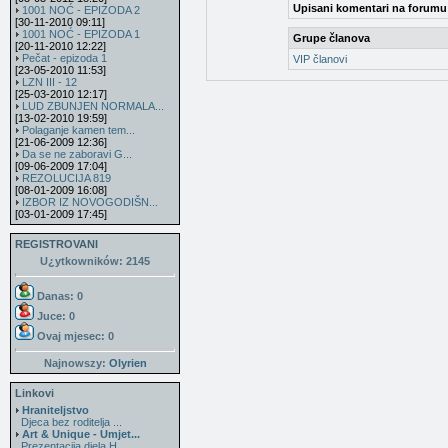
Upisani komentari na forumu
1001 NOĆ - EPIZODA 2
[30-11-2010 09:11]
1001 NOĆ - EPIZODA 1
Grupe članova
[20-11-2010 12:22]
Pečat - epizoda 1
VIP članovi
[23-05-2010 11:53]
LZN III - 12
[25-03-2010 12:17]
LUD ZBUNJEN NORMALA...
[13-02-2010 19:59]
Polaganje kamen tem...
[21-06-2009 12:36]
Da se ne zaboravi G...
[09-06-2009 17:04]
REZOLUCIJA 819
[08-01-2009 16:08]
IZBOR IZ NOVOGODIŠN...
[03-01-2009 17:45]
REGISTROVANI
U¿ytkowników: 2145
Danas: 0
Juce: 0
Ovaj mjesec:
0
Najnowszy:
Olyrien
Linkovi
Hraniteljstvo
Djeca bez roditelja ...
Art & Unique - Umjet...
Prezentacija djela H...