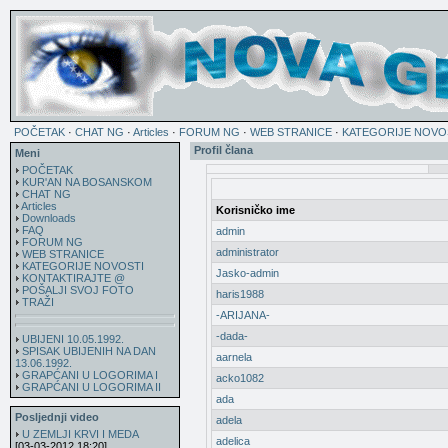
POČETAK
·
CHAT NG
·
Articles
·
FORUM NG
·
WEB STRANICE
·
KATEGORIJE NOVO
Profil člana
Meni
POČETAK
KUR'AN NA BOSANSKOM
CHAT NG
Articles
Korisničko ime
Downloads
FAQ
admin
FORUM NG
administrator
WEB STRANICE
KATEGORIJE NOVOSTI
Jasko-admin
KONTAKTIRAJTE @
POŠALJI SVOJ FOTO
haris1988
TRAŽI
-ARIJANA-
-dada-
UBIJENI 10.05.1992.
SPISAK UBIJENIH NA DAN
aarnela
13.06.1992.
GRAPĆANI U LOGORIMA I
acko1082
GRAPĆANI U LOGORIMA II
ada
Posljednji video
adela
U ZEMLJI KRVI I MEDA
adelica
[03-03-2012 18:20]