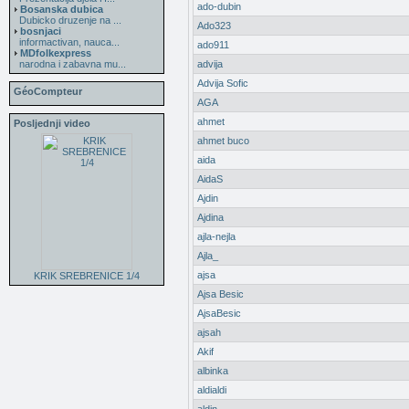
ado-dubin
Bosanska dubica
Dubicko druzenje na ...
Ado323
bosnjaci
informactivan, nauca...
ado911
MDfolkexpress
narodna i zabavna mu...
advija
Advija Sofic
GéoCompteur
AGA
ahmet
Posljednji video
ahmet buco
aida
AidaS
Ajdin
Ajdina
ajla-nejla
Ajla_
ajsa
KRIK SREBRENICE 1/4
Ajsa Besic
AjsaBesic
ajsah
Akif
albinka
aldialdi