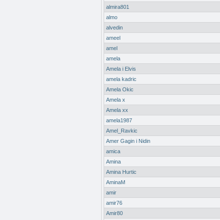
almira801
almo
alvedin
ameel
amel
amela
Amela i Elvis
amela kadric
Amela Okic
Amela x
Amela xx
amela1987
Amel_Ravkic
Amer Gagin i Nidin
amica
Amina
Amina Hurtic
AminaM
amir
amir76
Amir80