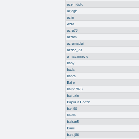
azem didic
azjogic
azlin
Azra
azra73
azram
azramaglaj
azrica_23
a_hasancevic
baby
bada
bahra
Bajre
bajric7878
bajruzin
Bajruzin Hadzic
baki90
balala
balkan5
Bane
banej86