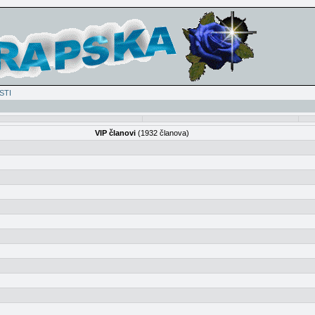
STI
VIP članovi
(1932 članova)