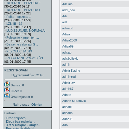
1001 NOĆ - EPIZODA 2
Adelma
[30-11-2010 09:11]
1001 NOĆ - EPIZODA 1
adel_ado
[20-11-2010 12:22]
Adi
Pečat - epizoda 1
[23-05-2010 11:53]
adil
LZN III - 12
[25-03-2010 12:17]
adina06
LUD ZBUNJEN NORMALA...
[13-02-2010 19:59]
Adisa
Polaganje kamen tem...
Adisa2009
[21-06-2009 12:36]
Da se ne zaboravi G...
Adisa89
[09-06-2009 17:04]
REZOLUCIJA 819
adisap
[08-01-2009 16:08]
IZBOR IZ NOVOGODIŠN...
adisbuljevic
[03-01-2009 17:45]
admir
REGISTROVANI
Admir Kadric
U¿ytkowników: 2145
admir-red
Admir-zv
Danas: 0
admir67
Juce: 0
Adnan
Ovaj mjesec:
0
Adnan Muratovic
Najnowszy:
Olyrien
adnan1
adnann
Linkovi
Hraniteljstvo
Adno B
Djeca bez roditelja ...
Art & Unique - Umjet...
Ado
Prezentacija djela H...