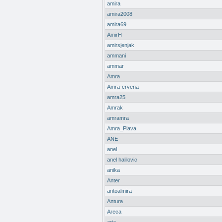
amira
amira2008
amira69
AmirH
amirsjenjak
ammani
ammar
Amra
Amra-crvena
amra25
Amrak
amramra
Amra_Plava
ANE
anel
anel halilovic
anika
Anter
antoalmira
Antura
Areca