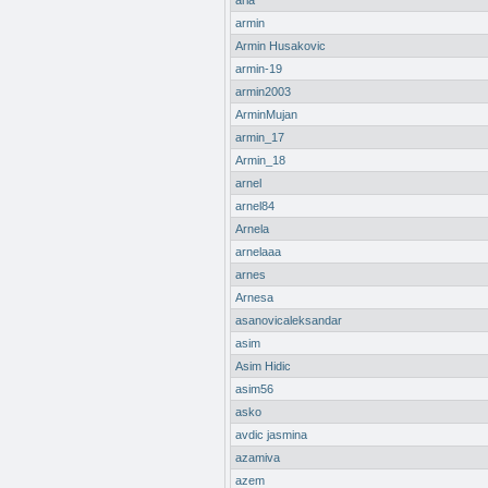
aria
armin
Armin Husakovic
armin-19
armin2003
ArminMujan
armin_17
Armin_18
arnel
arnel84
Arnela
arnelaaa
arnes
Arnesa
asanovicaleksandar
asim
Asim Hidic
asim56
asko
avdic jasmina
azamiva
azem