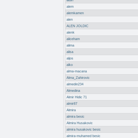
aldin
alem
alemkamen
alen
ALEN JOLDIC
alenk
aliceham
alima
alisa
aljos
alko
alma-macana
Alma_Zahirovic
almedin234
Almedina
Almir Hidic 71
almir87
Almira
almira besic
Almira Husakovic
almira husakovic besic
almira-muhamed besic