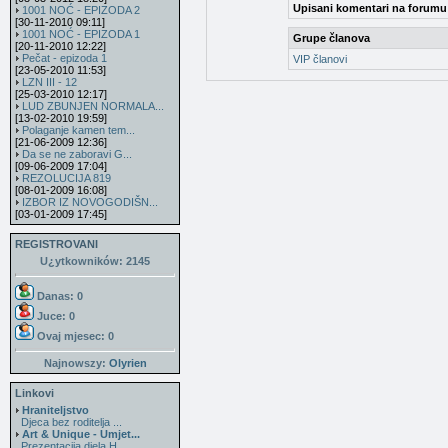
Upisani komentari na forumu
1001 NOĆ - EPIZODA 2
[30-11-2010 09:11]
1001 NOĆ - EPIZODA 1
Grupe članova
[20-11-2010 12:22]
Pečat - epizoda 1
VIP članovi
[23-05-2010 11:53]
LZN III - 12
[25-03-2010 12:17]
LUD ZBUNJEN NORMALA...
[13-02-2010 19:59]
Polaganje kamen tem...
[21-06-2009 12:36]
Da se ne zaboravi G...
[09-06-2009 17:04]
REZOLUCIJA 819
[08-01-2009 16:08]
IZBOR IZ NOVOGODIŠN...
[03-01-2009 17:45]
REGISTROVANI
U¿ytkowników: 2145
Danas: 0
Juce: 0
Ovaj mjesec:
0
Najnowszy:
Olyrien
Linkovi
Hraniteljstvo
Djeca bez roditelja ...
Art & Unique - Umjet...
Prezentacija djela H...