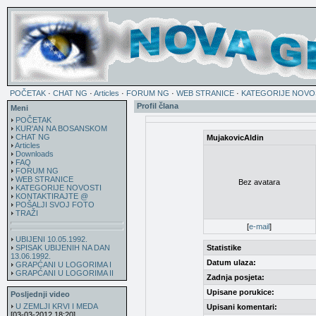
POČETAK
·
CHAT NG
·
Articles
·
FORUM NG
·
WEB STRANICE
·
KATEGORIJE NOVO
Profil člana
Meni
POČETAK
KUR'AN NA BOSANSKOM
CHAT NG
MujakovicAldin
Articles
Downloads
FAQ
FORUM NG
WEB STRANICE
Bez avatara
KATEGORIJE NOVOSTI
KONTAKTIRAJTE @
POŠALJI SVOJ FOTO
TRAŽI
[
e-mail
]
UBIJENI 10.05.1992.
SPISAK UBIJENIH NA DAN
Statistike
13.06.1992.
Datum ulaza:
GRAPĆANI U LOGORIMA I
GRAPĆANI U LOGORIMA II
Zadnja posjeta:
Upisane porukice:
Posljednji video
U ZEMLJI KRVI I MEDA
Upisani komentari:
[03-03-2012 18:20]