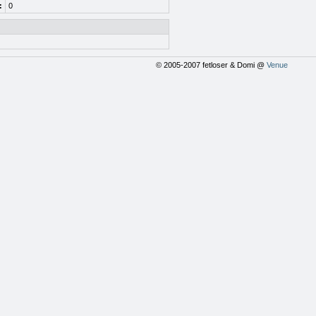
:
0
© 2005-2007 fetloser & Domi @
Venue