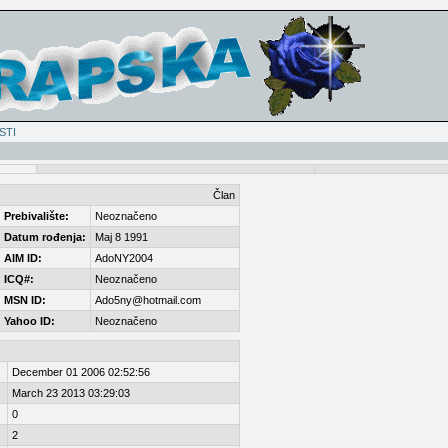
STI
Član
Prebivalište:
Neoznačeno
Datum rođenja:
Maj 8 1991
AIM ID:
AdoNY2004
ICQ#:
Neoznačeno
MSN ID:
Ado5ny@hotmail.com
Yahoo ID:
Neoznačeno
December 01 2006 02:52:56
March 23 2013 03:29:03
0
2