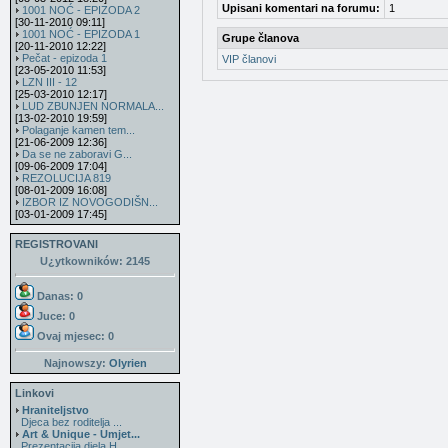
Upisani komentari na forumu:
1
1001 NOĆ - EPIZODA 2
[30-11-2010 09:11]
1001 NOĆ - EPIZODA 1
Grupe članova
[20-11-2010 12:22]
Pečat - epizoda 1
VIP članovi
[23-05-2010 11:53]
LZN III - 12
[25-03-2010 12:17]
LUD ZBUNJEN NORMALA...
[13-02-2010 19:59]
Polaganje kamen tem...
[21-06-2009 12:36]
Da se ne zaboravi G...
[09-06-2009 17:04]
REZOLUCIJA 819
[08-01-2009 16:08]
IZBOR IZ NOVOGODIŠN...
[03-01-2009 17:45]
REGISTROVANI
U¿ytkowników: 2145
Danas: 0
Juce: 0
Ovaj mjesec:
0
Najnowszy:
Olyrien
Linkovi
Hraniteljstvo
Djeca bez roditelja ...
Art & Unique - Umjet...
Prezentacija djela H...