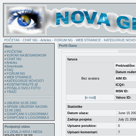
POČETAK
·
CHAT NG
·
Articles
·
FORUM NG
·
WEB STRANICE
·
KATEGORIJE NOVO
Profil člana
Meni
POČETAK
KUR'AN NA BOSANSKOM
CHAT NG
faruce
Articles
Prebivalište:
Downloads
FAQ
Datum rođen
FORUM NG
WEB STRANICE
Bez avatara
AIM ID:
KATEGORIJE NOVOSTI
KONTAKTIRAJTE @
ICQ#:
POŠALJI SVOJ FOTO
MSN ID:
TRAŽI
[
e-mail
]
Yahoo ID:
UBIJENI 10.05.1992.
SPISAK UBIJENIH NA DAN
Statistike
13.06.1992.
Datum ulaza:
June 15 200
GRAPĆANI U LOGORIMA I
GRAPĆANI U LOGORIMA II
Zadnja posjeta:
July 21 200
Upisane porukice:
0
Posljednji video
U ZEMLJI KRVI I MEDA
Upisani komentari:
7
[03-03-2012 18:20]