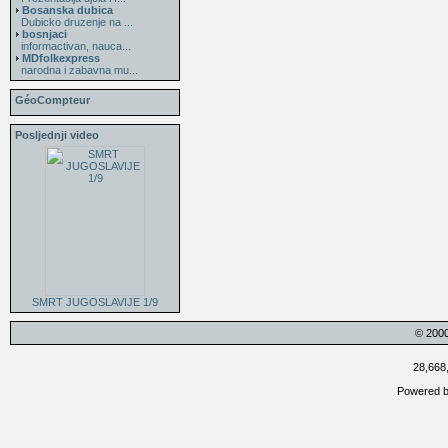
Bosanska dubica
Dubicko druzenje na ...
bosnjaci
informactivan, nauca...
MDfolkexpress
narodna i zabavna mu...
GéoCompteur
Posljednji video
SMRT JUGOSLAVIJE 1/9
© 200
28,668
Powered 