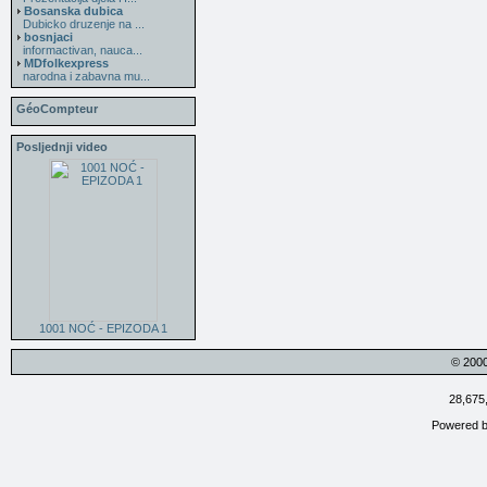
Bosanska dubica
Dubicko druzenje na ...
bosnjaci
informactivan, nauca...
MDfolkexpress
narodna i zabavna mu...
GéoCompteur
Posljednji video
1001 NOĆ - EPIZODA 1
© 200
28,675
Powered 