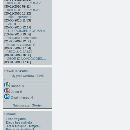
1001 NOĆ - EPIZODA 2
[30-11-2010 09:11]
1001 NOĆ - EPIZODA 1
[20-11-2010 12:22]
Pečat - epizoda 1
[23-05-2010 11:53]
LZN III - 12
[25-03-2010 12:17]
LUD ZBUNJEN NORMALA...
[13-02-2010 19:59]
Polaganje kamen tem...
[21-06-2009 12:36]
Da se ne zaboravi G...
[09-06-2009 17:04]
REZOLUCIJA 819
[08-01-2009 16:08]
IZBOR IZ NOVOGODIŠN...
[03-01-2009 17:45]
REGISTROVANI
U¿ytkowników: 2145
Danas: 0
Juce: 0
Ovaj mjesec:
0
Najnowszy:
Olyrien
Linkovi
Hraniteljstvo
Djeca bez roditelja ...
Art & Unique - Umjet...
Prezentacija djela H...