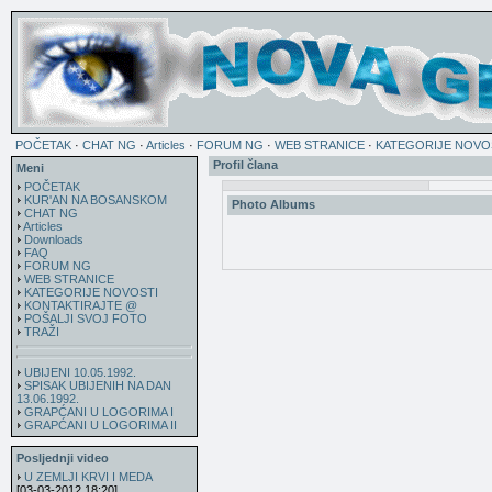
POČETAK
·
CHAT NG
·
Articles
·
FORUM NG
·
WEB STRANICE
·
KATEGORIJE NOVO
Profil člana
Meni
POČETAK
KUR'AN NA BOSANSKOM
Photo Albums
CHAT NG
Articles
Downloads
FAQ
FORUM NG
WEB STRANICE
KATEGORIJE NOVOSTI
KONTAKTIRAJTE @
POŠALJI SVOJ FOTO
TRAŽI
UBIJENI 10.05.1992.
SPISAK UBIJENIH NA DAN
13.06.1992.
GRAPĆANI U LOGORIMA I
GRAPĆANI U LOGORIMA II
Posljednji video
U ZEMLJI KRVI I MEDA
[03-03-2012 18:20]