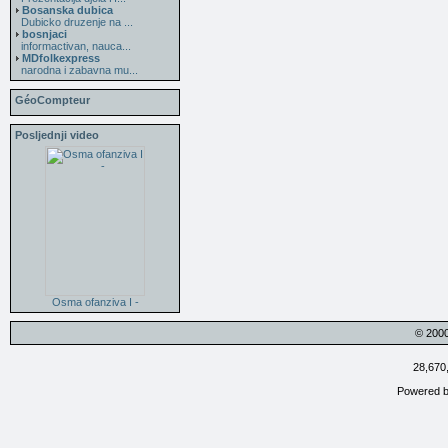
Bosanska dubica
Dubicko druzenje na ...
bosnjaci
informactivan, nauca...
MDfolkexpress
narodna i zabavna mu...
GéoCompteur
Posljednji video
Osma ofanziva I -
© 200
28,670
Powered 