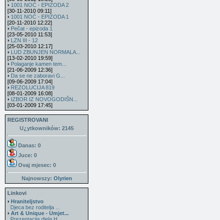
1001 NOĆ - EPIZODA 2
[30-11-2010 09:11]
1001 NOĆ - EPIZODA 1
[20-11-2010 12:22]
Pečat - epizoda 1
[23-05-2010 11:53]
LZN III - 12
[25-03-2010 12:17]
LUD ZBUNJEN NORMALA...
[13-02-2010 19:59]
Polaganje kamen tem...
[21-06-2009 12:36]
Da se ne zaboravi G...
[09-06-2009 17:04]
REZOLUCIJA 819
[08-01-2009 16:08]
IZBOR IZ NOVOGODIŠN...
[03-01-2009 17:45]
REGISTROVANI
U¿ytkowników: 2145
Danas: 0
Juce: 0
Ovaj mjesec:
0
Najnowszy:
Olyrien
Linkovi
Hraniteljstvo
Djeca bez roditelja ...
Art & Unique - Umjet...
Prezentacija djela H...