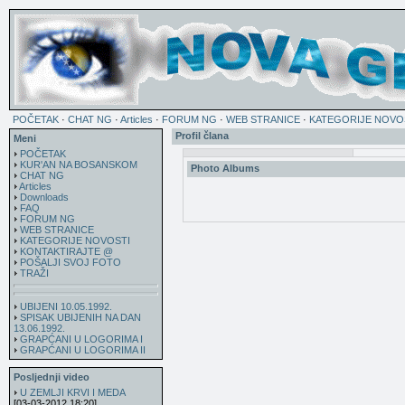
POČETAK
·
CHAT NG
·
Articles
·
FORUM NG
·
WEB STRANICE
·
KATEGORIJE NOVO
Profil člana
Meni
POČETAK
KUR'AN NA BOSANSKOM
Photo Albums
CHAT NG
Articles
Downloads
FAQ
FORUM NG
WEB STRANICE
KATEGORIJE NOVOSTI
KONTAKTIRAJTE @
POŠALJI SVOJ FOTO
TRAŽI
UBIJENI 10.05.1992.
SPISAK UBIJENIH NA DAN
13.06.1992.
GRAPĆANI U LOGORIMA I
GRAPĆANI U LOGORIMA II
Posljednji video
U ZEMLJI KRVI I MEDA
[03-03-2012 18:20]